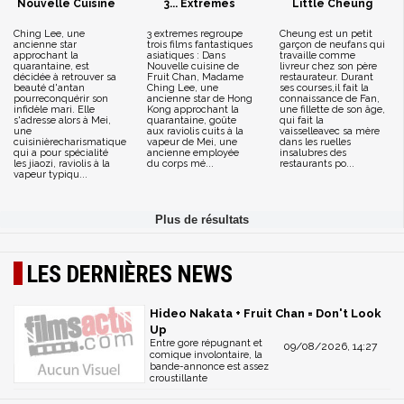
Nouvelle Cuisine
3... Extremes
Little Cheung
Ching Lee, une
3 extremes regroupe
Cheung est un petit
ancienne star
trois films fantastiques
garçon de neufans qui
approchant la
asiatiques : Dans
travaille comme
quarantaine, est
Nouvelle cuisine de
livreur chez son père
décidée à retrouver sa
Fruit Chan, Madame
restaurateur. Durant
beauté d'antan
Ching Lee, une
ses courses,il fait la
pourreconquérir son
ancienne star de Hong
connaissance de Fan,
infidèle mari. Elle
Kong approchant la
une fillette de son âge,
s'adresse alors à Mei,
quarantaine, goûte
qui fait la
une
aux raviolis cuits à la
vaisselleavec sa mère
cuisinièrecharismatique
vapeur de Mei, une
dans les ruelles
qui a pour spécialité
ancienne employée
insalubres des
les jiaozi, raviolis à la
du corps mé...
restaurants po...
vapeur typiqu...
LES DERNIÈRES NEWS
Hideo Nakata + Fruit Chan = Don't Look
Up
Entre gore répugnant et
09/08/2026, 14:27
comique involontaire, la
bande-annonce est assez
croustillante