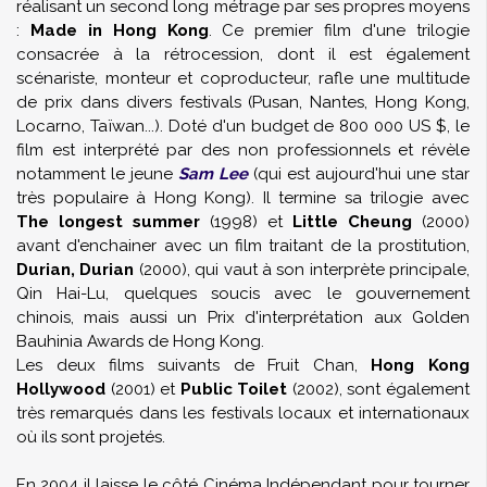
réalisant un second long métrage par ses propres moyens
:
Made in Hong Kong
. Ce premier film d'une trilogie
consacrée à la rétrocession, dont il est également
scénariste, monteur et coproducteur, rafle une multitude
de prix dans divers festivals (Pusan, Nantes, Hong Kong,
Locarno, Taïwan...). Doté d'un budget de 800 000 US $, le
film est interprété par des non professionnels et révèle
notamment le jeune
Sam Lee
(qui est aujourd'hui une star
très populaire à Hong Kong). Il termine sa trilogie avec
The longest summer
(1998) et
Little Cheung
(2000)
avant d'enchainer avec un film traitant de la prostitution,
Durian, Durian
(2000), qui vaut à son interprète principale,
Qin Hai-Lu, quelques soucis avec le gouvernement
chinois, mais aussi un Prix d'interprétation aux Golden
Bauhinia Awards de Hong Kong.
Les deux films suivants de Fruit Chan,
Hong Kong
Hollywood
(2001) et
Public Toilet
(2002), sont également
très remarqués dans les festivals locaux et internationaux
où ils sont projetés.
En 2004 il laisse le côté Cinéma Indépendant pour tourner