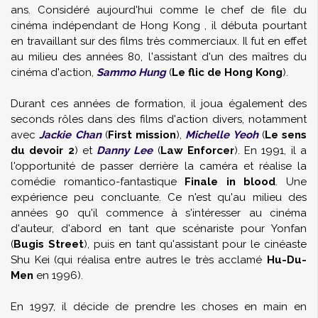
ans. Considéré aujourd'hui comme le chef de file du
cinéma indépendant de Hong Kong , il débuta pourtant
en travaillant sur des films très commerciaux. Il fut en effet
au milieu des années 80, l'assistant d'un des maîtres du
cinéma d'action,
Sammo Hung
(
Le flic de Hong Kong
).
Durant ces années de formation, il joua également des
seconds rôles dans des films d'action divers, notamment
avec
Jackie Chan
(
First mission
),
Michelle Yeoh
(
Le sens
du devoir 2
) et
Danny Lee
(
Law Enforcer
). En 1991, il a
l'opportunité de passer derrière la caméra et réalise la
comédie romantico-fantastique
Finale in blood
. Une
expérience peu concluante. Ce n'est qu'au milieu des
années 90 qu'il commence à s'intéresser au cinéma
d'auteur, d'abord en tant que scénariste pour Yonfan
(
Bugis Street
), puis en tant qu'assistant pour le cinéaste
Shu Kei (qui réalisa entre autres le très acclamé
Hu-Du-
Men
en 1996).
En 1997, il décide de prendre les choses en main en