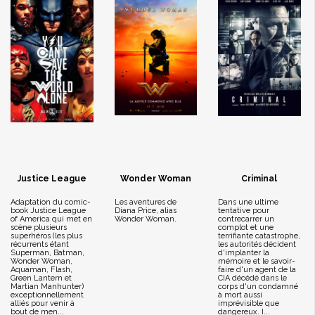
Justice League
Wonder Woman
Criminal
Adaptation du comic-
Les aventures de
Dans une ultime
book Justice League
Diana Price, alias
tentative pour
of America qui met en
Wonder Woman.
contrecarrer un
scène plusieurs
complot et une
superhéros (les plus
terrifiante catastrophe,
récurrents étant
les autorités décident
Superman, Batman,
d'implanter la
Wonder Woman,
mémoire et le savoir-
Aquaman, Flash,
faire d'un agent de la
Green Lantern et
CIA décédé dans le
Martian Manhunter)
corps d'un condamné
exceptionnellement
à mort aussi
alliés pour venir à
imprévisible que
bout de men...
dangereux. I...