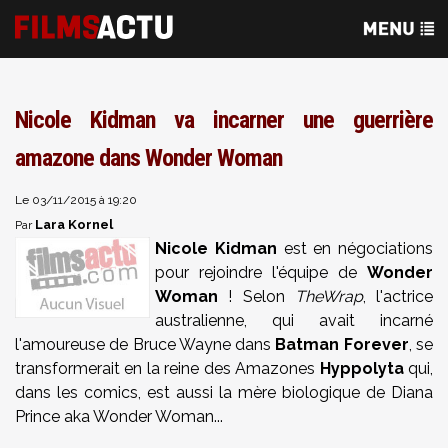
Nicole Kidman va incarner une guerrière
amazone dans Wonder Woman
Le 03/11/2015 à 19:20
Lara Kornel
Par
Nicole Kidman
est en négociations
pour rejoindre l'équipe de
Wonder
Woman
! Selon
TheWrap
, l'actrice
australienne, qui avait incarné
l'amoureuse de Bruce Wayne dans
Batman Forever
, se
transformerait en la reine des Amazones
Hyppolyta
qui,
dans les comics, est aussi la mère biologique de Diana
Prince aka Wonder Woman...