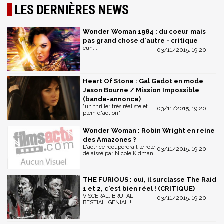
LES DERNIÈRES NEWS
Wonder Woman 1984 : du coeur mais
pas grand chose d'autre - critique
euh...
03/11/2015, 19:20
Heart Of Stone : Gal Gadot en mode
Jason Bourne / Mission Impossible
(bande-annonce)
"un thriller très réaliste et
03/11/2015, 19:20
plein d'action"
Wonder Woman : Robin Wright en reine
des Amazones ?
L'actrice récupèrerait le rôle
03/11/2015, 19:20
délaissé par Nicole Kidman
THE FURIOUS : oui, il surclasse The Raid
1 et 2, c'est bien réel ! (CRITIQUE)
VISCERAL, BRUTAL,
03/11/2015, 19:20
BESTIAL, GENIAL !