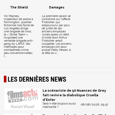
The Shield
Damages
Vic Mackey,
La première saison se
inspecteur de police à
concentre sur l'affaire
Farmington, quartier
Frobisher, qui
fictionnel mal famé de
estpoursuivi par plus
Los Angeles,dirige
de 5 000 de ses
une brigade de choc,
anciens employés
la « Strike Team »
ruinés après un délit
(inspiréed'une
d'initié dont Arthur
véritable brigade anti-
Frobisher serait
gang du LAPD). Ses
coupable. Les anciens
méthodes pour
employés ont pour
combattrele crime,
avocat Patty Hewes, à
peu conventionnelles
la tête du c...
(...
LES DERNIÈRES NEWS
La scénariste de 50 Nuances de Grey
fait revivre la diabolique Cruella
d'Enfer
Sera-t-elle toujours aussi
08/08/2026, 09:37
méchante ?