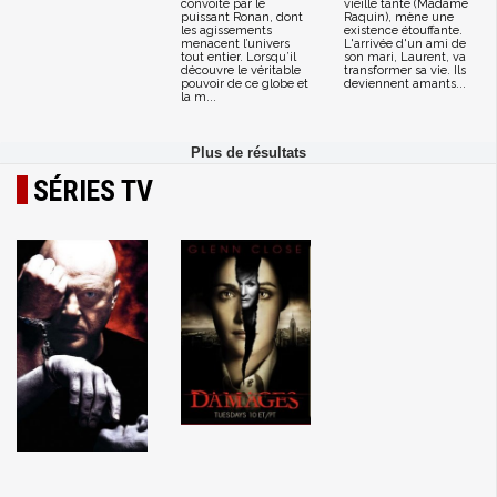
convoité par le
vieille tante (Madame
puissant Ronan, dont
Raquin), mène une
les agissements
existence étouffante.
menacent l’univers
L'arrivée d'un ami de
tout entier. Lorsqu’il
son mari, Laurent, va
découvre le véritable
transformer sa vie. Ils
pouvoir de ce globe et
deviennent amants...
la m...
SÉRIES TV