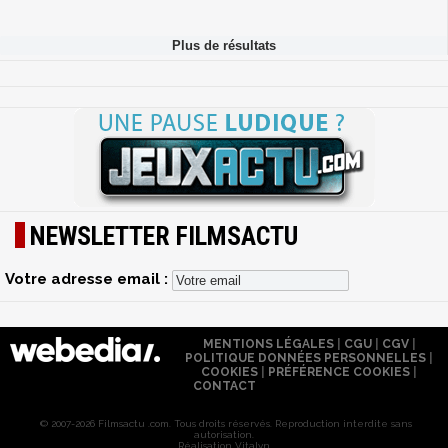
NEWSLETTER FILMSACTU
Votre adresse email :
MENTIONS LÉGALES
|
CGU
|
CGV
|
POLITIQUE DONNÉES PERSONNELLES
|
COOKIES
|
PRÉFÉRENCE COOKIES
|
CONTACT
© 2007-2026 Filmsactu .com. Tous droits réservés. Reproduction interdite sans
autorisation.
Réalisation Vitalyn