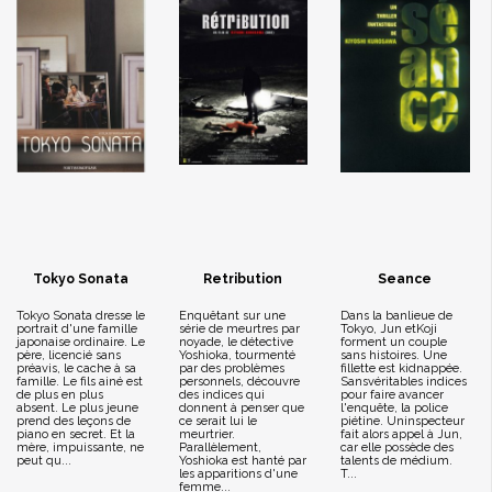
Tokyo Sonata
Retribution
Seance
Tokyo Sonata dresse le
Enquêtant sur une
Dans la banlieue de
portrait d'une famille
série de meurtres par
Tokyo, Jun etKoji
japonaise ordinaire. Le
noyade, le détective
forment un couple
père, licencié sans
Yoshioka, tourmenté
sans histoires. Une
préavis, le cache à sa
par des problèmes
fillette est kidnappée.
famille. Le fils ainé est
personnels, découvre
Sansvéritables indices
de plus en plus
des indices qui
pour faire avancer
absent. Le plus jeune
donnent à penser que
l'enquête, la police
prend des leçons de
ce serait lui le
piétine. Uninspecteur
piano en secret. Et la
meurtrier.
fait alors appel à Jun,
mère, impuissante, ne
Parallèlement,
car elle possède des
peut qu...
Yoshioka est hanté par
talents de médium.
les apparitions d'une
T...
femme...