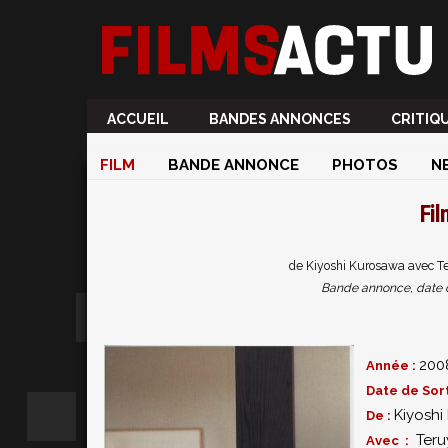
ACCUEIL
BANDES ANNONCES
CRITIQ
FILM
BANDE ANNONCE
PHOTOS
N
Fi
de Kiyoshi Kurosawa avec T
Bande annonce, date de 
200
Année :
Date de Sort
Kiyoshi
De :
Ter
Avec :