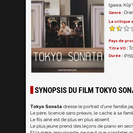
Igawa
,
Kôji
Dra
Genre :
La critique
Pays de pro
T
Titre VO :
1h5
Durée :
SYNOPSIS DU FILM TOKYO SON
Tokyo Sonata
dresse le portrait d'une famille j
Le père, licencié sans préavis, le cache à sa famil
Le fils ainé est de plus en plus absent.
Le plus jeune prend des leçons de piano en secr
Et la mère, impuissante, ne peut que constater qu'u