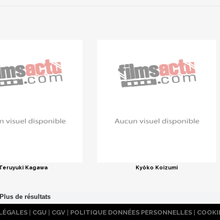
Teruyuki Kagawa
Kyôko Koizumi
LÉGALES
|
CGU
|
CGV
|
POLITIQUE DONNÉES PERSONNELLES
|
COOKI