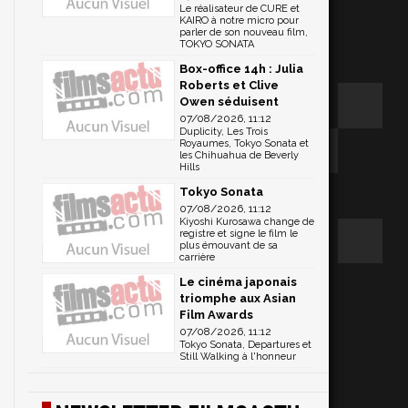
Le réalisateur de CURE et
KAIRO à notre micro pour
parler de son nouveau film,
TOKYO SONATA
Box-office 14h : Julia
Roberts et Clive
Owen séduisent
07/08/2026, 11:12
Duplicity, Les Trois
Royaumes, Tokyo Sonata et
les Chihuahua de Beverly
Hills
Tokyo Sonata
07/08/2026, 11:12
Kiyoshi Kurosawa change de
registre et signe le film le
plus émouvant de sa
carrière
Le cinéma japonais
triomphe aux Asian
Film Awards
07/08/2026, 11:12
Tokyo Sonata, Departures et
Still Walking à l'honneur