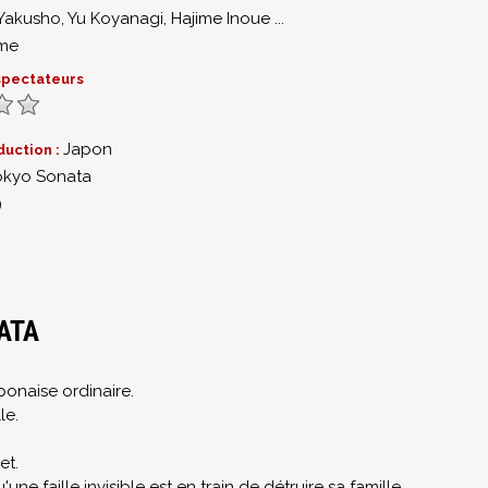
 Yakusho
,
Yu Koyanagi
,
Hajime Inoue
...
me
 spectateurs
Japon
duction :
okyo Sonata
9
ATA
aponaise ordinaire.
le.
et.
ne faille invisible est en train de détruire sa famille.