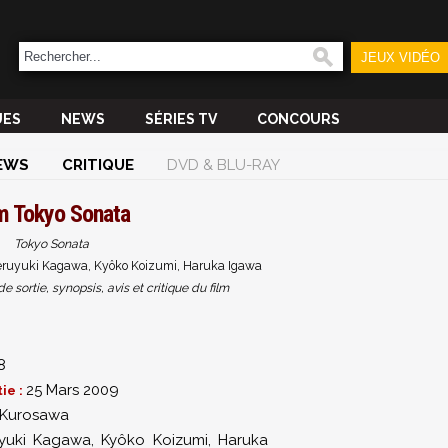
JEUX VIDÉO
UES
NEWS
SÉRIES TV
CONCOURS
EWS
CRITIQUE
DVD & BLU-RAY
lm
Tokyo Sonata
Tokyo Sonata
eruyuki Kagawa, Kyôko Koizumi, Haruka Igawa
sortie, synopsis, avis et critique du film
8
25 Mars 2009
ie :
 Kurosawa
uyuki Kagawa
,
Kyôko Koizumi
,
Haruka