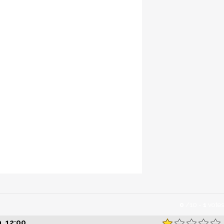
0
/
10
-
1
votes
, 12:00