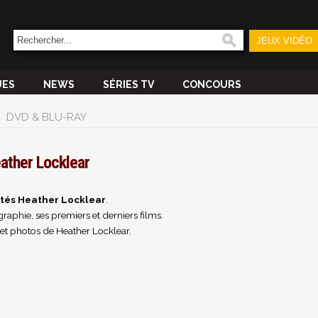
JEUX VIDÉO
UES
NEWS
SÉRIES TV
CONCOURS
DVD & BLU-RAY
ather Locklear
ités Heather Locklear
.
raphie, ses premiers et derniers films.
et photos de Heather Locklear.