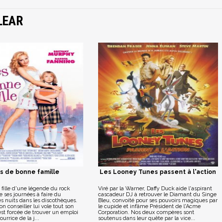
LEAR
es de bonne famille
Les Looney Tunes passent à l'action
 fille d'une légende du rock
Viré par la Warner, Daffy Duck aide l'aspirant
 ses journées à faire du
cascadeur DJ à retrouver le Diamant du Singe
s nuits dans les discothèques.
Bleu, convoité pour ses pouvoirs magiques par
on conseiller lui vole tout son
le cupide et infâme Président de l'Acme
 est forcée de trouver un emploi
Corporation. Nos deux compères sont
ourrice de la j...
soutenus dans leur quête par la vice...