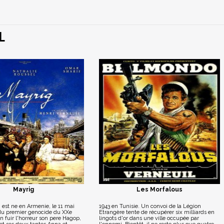
L
Mayrig
Les Morfalous
 est ne en Armenie, le 11 mai
1943 en Tunisie. Un convoi de la Légion
 du premier genocide du XXe
Etrangère tente de récupérer six milliards en
en fuir l'horreur son pere Hagop,
lingots d'or dans une ville occupée par