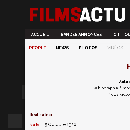
ACCUEIL
BANDES ANNONCES
CRITIQ
PEOPLE
NEWS
PHOTOS
VIDÉOS
H
Actua
Sa biographie, filmog
News, vidéos
Réalisateur
: 15 Octobre 1920
Né le