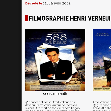
: 11 Janvier 2002
Décédé le
FILMOGRAPHIE HENRI VERNEUI
588 rue Paradis
40 années ont passé. Azad Zakarian est
Azad Zakarian
devenu Pierre Zakar, auteur de théâtre à
1915, l'annee
succès. A la mort de son vieux père Hagop,
siecle. Afin d'