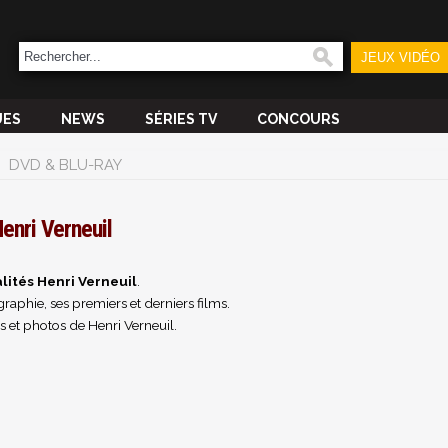
JEUX VIDÉO
UES
NEWS
SÉRIES TV
CONCOURS
DVD & BLU-RAY
enri Verneuil
lités Henri Verneuil
.
raphie, ses premiers et derniers films.
 et photos de Henri Verneuil.