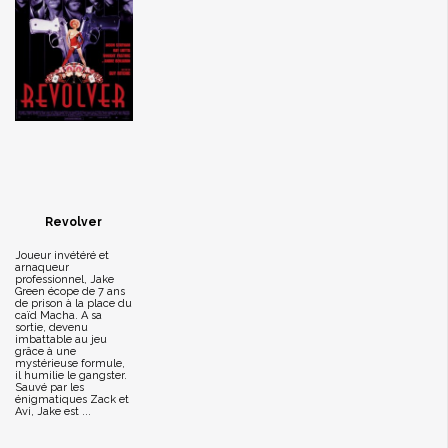
Revolver
Joueur invétéré et
arnaqueur
professionnel, Jake
Green écope de 7 ans
de prison à la place du
caïd Macha. A sa
sortie, devenu
imbattable au jeu
grâce à une
mystérieuse formule,
il humilie le gangster.
Sauvé par les
énigmatiques Zack et
Avi, Jake est ...