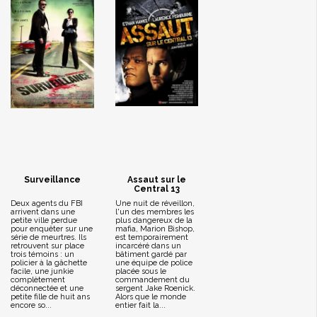
Surveillance
Assaut sur le
Central 13
Deux agents du FBI
Une nuit de réveillon,
arrivent dans une
l'un des membres les
petite ville perdue
plus dangereux de la
pour enquêter sur une
mafia, Marion Bishop,
série de meurtres. Ils
est temporairement
retrouvent sur place
incarcéré dans un
trois témoins : un
bâtiment gardé par
policier à la gâchette
une équipe de police
facile, une junkie
placée sous le
complètement
commandement du
déconnectée et une
sergent Jake Roenick.
petite fille de huit ans
Alors que le monde
encore so...
entier fait la...