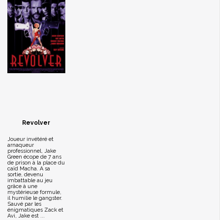
Revolver
Joueur invétéré et
arnaqueur
professionnel, Jake
Green écope de 7 ans
de prison à la place du
caïd Macha. A sa
sortie, devenu
imbattable au jeu
grâce à une
mystérieuse formule,
il humilie le gangster.
Sauvé par les
énigmatiques Zack et
Avi, Jake est ...