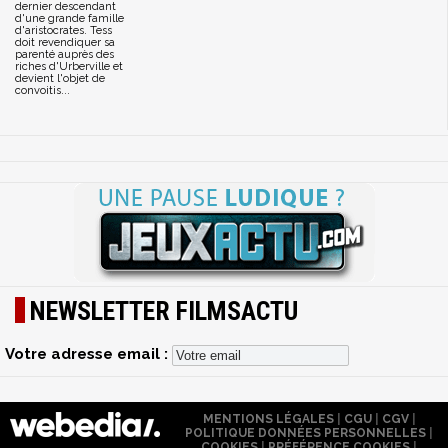
dernier descendant
d'une grande famille
d'aristocrates. Tess
doit revendiquer sa
parenté auprès des
riches d'Urberville et
devient l'objet de
convoitis...
NEWSLETTER FILMSACTU
Votre adresse email :
MENTIONS LÉGALES
|
CGU
|
CGV
|
POLITIQUE DONNÉES PERSONNELLES
|
COOKIES
|
PRÉFÉRENCE COOKIES
|