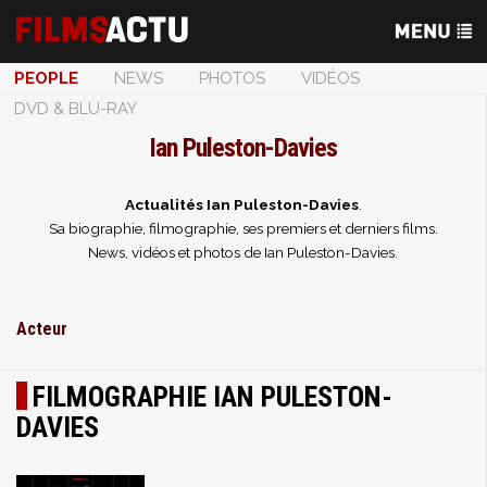
PEOPLE
NEWS
PHOTOS
VIDÉOS
DVD & BLU-RAY
Ian Puleston-Davies
Actualités Ian Puleston-Davies
.
Sa biographie, filmographie, ses premiers et derniers films.
News, vidéos et photos de Ian Puleston-Davies.
Acteur
FILMOGRAPHIE IAN PULESTON-
DAVIES