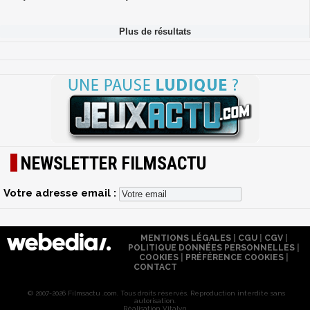
NEWSLETTER FILMSACTU
Votre adresse email :
MENTIONS LÉGALES
|
CGU
|
CGV
|
POLITIQUE DONNÉES PERSONNELLES
|
COOKIES
|
PRÉFÉRENCE COOKIES
|
CONTACT
© 2007-2026 Filmsactu .com. Tous droits réservés. Reproduction interdite sans
autorisation.
Réalisation Vitalyn