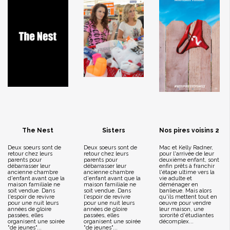
The Nest
Sisters
Nos pires voisins 2
Deux soeurs sont de
Deux soeurs sont de
Mac et Kelly Radner,
retour chez leurs
retour chez leurs
pour l'arrivée de leur
parents pour
parents pour
deuxième enfant, sont
débarrasser leur
débarrasser leur
enfin prêts à franchir
ancienne chambre
ancienne chambre
l'étape ultime vers la
d'enfant avant que la
d'enfant avant que la
vie adulte et
maison familiale ne
maison familiale ne
déménager en
soit vendue. Dans
soit vendue. Dans
banlieue. Mais alors
l'espoir de revivre
l'espoir de revivre
qu'ils mettent tout en
pour une nuit leurs
pour une nuit leurs
oeuvre pour vendre
années de gloire
années de gloire
leur maison, une
passées, elles
passées, elles
sororité d'étudiantes
organisent une soirée
organisent une soirée
décomplex...
"de jeunes"...
"de jeunes"...