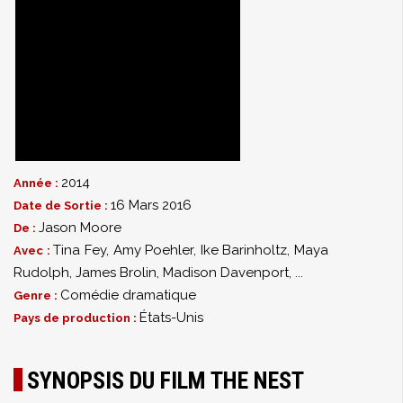
2014
Année :
16 Mars 2016
Date de Sortie :
Jason Moore
De :
Tina Fey
,
Amy Poehler
,
Ike Barinholtz
,
Maya
Avec :
Rudolph
,
James Brolin
,
Madison Davenport
,
...
Comédie dramatique
Genre :
États-Unis
Pays de production :
SYNOPSIS DU FILM THE NEST