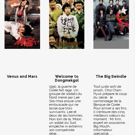
Venus and Mars
Welcome to
The Big Swindle
Dongmakgol
1950, la guerre de
Tout juste sorti de
Corée fait rage. Un
prison, Choi Chan-
groupe de soldats du
Hyuk prépare le coup
Nord mené par Lee
du siècle : le
Soo-Hwa essuie une
cambriolage de la
embuscade qui ne
Banque de Corée.
laisse que trois
Pour arriver à ses fins,
survivants, Lee et
il s'entoure des cinq
deux de ses hommes.
meilleurs voleurs du
Non loin de là, Moon,
moment : Mr Kim,
un soldat du Sud,
expert en assurance,
empêche in extremis
Big Mouth,
son compatriote
informateur
dése...
spécialisé, ...