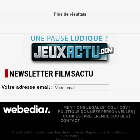
NEWSLETTER FILMSACTU
Votre adresse email :
MENTIONS LÉGALES
|
CGU
|
CGV
|
POLITIQUE DONNÉES PERSONNELLES
|
COOKIES
|
PRÉFÉRENCE COOKIES
|
CONTACT
© 2007-2026 Filmsactu .com. Tous droits réservés. Reproduction interdite sans
autorisation.
Réalisation Vitalyn