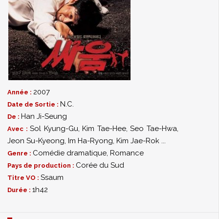
2007
Année :
N.C.
Date de Sortie :
Han Ji-Seung
De :
Sol Kyung-Gu
,
Kim Tae-Hee
,
Seo Tae-Hwa
,
Avec :
Jeon Su-Kyeong
,
Im Ha-Ryong
,
Kim Jae-Rok
...
Comédie dramatique
,
Romance
Genre :
Corée du Sud
Pays de production :
Ssaum
Titre VO :
1h42
Durée :