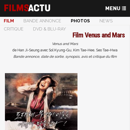
FILM
BANDE ANNONCE
PHOTOS
NEWS
CRITIQUE
DVD & BLU-RAY
Film
Venus and Mars
Venus and Mars
de Han Ji-Seung avec Sol Kyung-Gu, Kim Tae-Hee, Seo Tae-Hwa
Bande annonce, date de sortie, synopsis, avis et critique du film