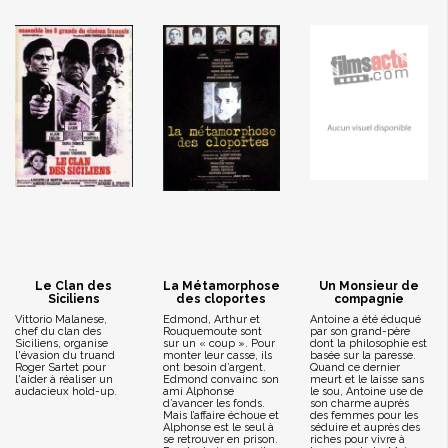
Le Clan des
La Métamorphose
Un Monsieur de
Siciliens
des cloportes
compagnie
Vittorio Malanese,
Edmond, Arthur et
Antoine a été éduqué
chef du clan des
Rouquemoute sont
par son grand-père
Siciliens, organise
sur un « coup ». Pour
dont la philosophie est
l'évasion du truand
monter leur casse, ils
basée sur la paresse.
Roger Sartet pour
ont besoin d’argent.
Quand ce dernier
l'aider à réaliser un
Edmond convainc son
meurt et le laisse sans
audacieux hold-up.
ami Alphonse
le sou, Antoine use de
d’avancer les fonds.
son charme auprès
Mais l’affaire échoue et
des femmes pour les
Alphonse est le seul à
séduire et auprès des
se retrouver en prison.
riches pour vivre à