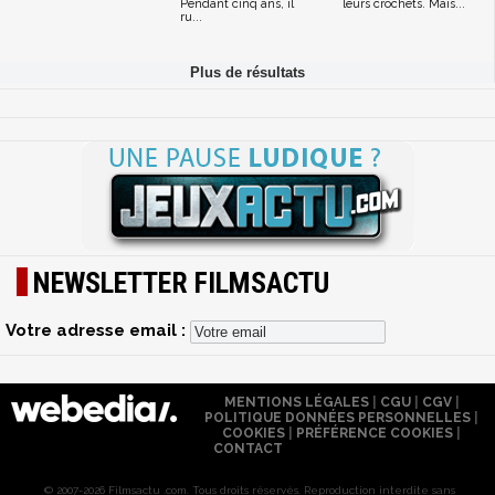
Pendant cinq ans, il
leurs crochets. Mais...
ru...
NEWSLETTER FILMSACTU
Votre adresse email :
MENTIONS LÉGALES
|
CGU
|
CGV
|
POLITIQUE DONNÉES PERSONNELLES
|
COOKIES
|
PRÉFÉRENCE COOKIES
|
CONTACT
© 2007-2026 Filmsactu .com. Tous droits réservés. Reproduction interdite sans