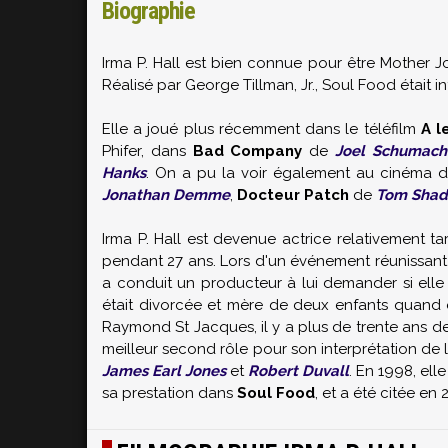
Biographie
Irma P. Hall est bien connue pour être Mother J
Réalisé par George Tillman, Jr., Soul Food était i
Elle a joué plus récemment dans le téléfilm
A l
Phifer, dans
Bad Company
de
Joel Schumach
Hanks
. On a pu la voir également au cinéma 
Jonathan Demme
,
Docteur Patch
de
Tom Shad
Irma P. Hall est devenue actrice relativement t
pendant 27 ans. Lors d'un événement réunissant 
a conduit un producteur à lui demander si elle
était divorcée et mère de deux enfants quand 
Raymond St Jacques, il y a plus de trente ans de
meilleur second rôle pour son interprétation de 
James Earl Jones
et
Robert Duvall
. En 1998, el
sa prestation dans
Soul Food
, et a été citée en 