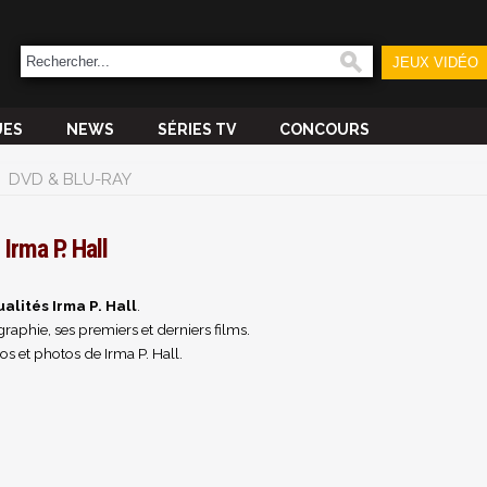
JEUX VIDÉO
UES
NEWS
SÉRIES TV
CONCOURS
DVD & BLU-RAY
Irma P. Hall
alités Irma P. Hall
.
raphie, ses premiers et derniers films.
s et photos de Irma P. Hall.