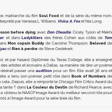
oe, matriarche du film
Soul Food
et de la série du même nom
nterprété par Vanessa L. Williams,
Vivica A. Fox
et Nia Long.
esson before dying
avec
Don Cheadle
, Cicely Tyson et Mekh
er
, et dans
Ladykillers
des frères Cohen aux côtés de
Tom
dans
Mon copain Buddy
de Caroline Thompson,
Beloved
de
yac
et
Rien à perdre
de Steve Oedekerk.
ard, et par hasard. Diplômée du Texas College, elle a enseigné
des artistes et écrivains à Dallas, sa manière de dire un poème
 désirait passer une
audition
pour un film. Elle avait 36 ans et
elle a tenu son premier petit rôle dans
Book of Numbers
d
 cela...Depuis, elle a remporté le Chicago Film Critics Award du
la tante T dans
La Couleur du Destin
de Richard Pearce, ave
le a obtenu le NAACP Image Award du meilleur second rôle pou
2001 à l'Image Award pour la série tirée du film.