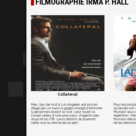
FILMOGRAPHIE IRMA P. HALL
Collateral
Max, taxi de nuit à Los Angeles, est pris en
Pour accomplir
otage par un tueur à gages chargé d'éliminer
sa bande ont in
5 personnes durant la nuit. Leur route va
Munson sous c
croiser celles d'une procureur, d'agents des
répétition. Ma
stups et du FBI. Leurs destins se joueront
Munson découv
cette nuit au terme de ce péri...
de les dénoncer