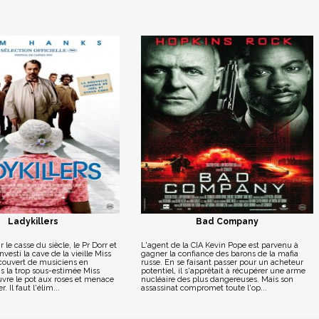
Ladykillers
Bad Company
 le casse du siècle, le Pr Dorr et
L'agent de la CIA Kevin Pope est parvenu à
vesti la cave de la vieille Miss
gagner la confiance des barons de la mafia
ouvert de musiciens en
russe. En se faisant passer pour un acheteur
is la trop sous-estimée Miss
potentiel, il s'apprêtait à récupérer une arme
re le pot aux roses et menace
nucléaire des plus dangereuses. Mais son
. Il faut l'élim...
assassinat compromet toute l'op...