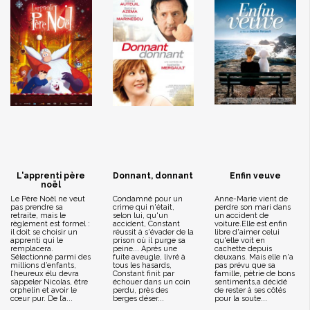
L'apprenti père
Donnant, donnant
Enfin veuve
noël
Le Père Noël ne veut
Condamné pour un
Anne-Marie vient de
pas prendre sa
crime qui n'était,
perdre son mari dans
retraite, mais le
selon lui, qu'un
un accident de
règlement est formel :
accident, Constant
voiture.Elle est enfin
il doit se choisir un
réussit à s'évader de la
libre d'aimer celui
apprenti qui le
prison où il purge sa
qu'elle voit en
remplacera.
peine... Après une
cachette depuis
Sélectionné parmi des
fuite aveugle, livré à
deuxans. Mais elle n'a
millions d’enfants,
tous les hasards,
pas prévu que sa
l’heureux élu devra
Constant finit par
famille, pétrie de bons
s’appeler Nicolas, être
échouer dans un coin
sentiments,a décidé
orphelin et avoir le
perdu, près des
de rester à ses côtés
cœur pur. De l’a...
berges déser...
pour la soute...