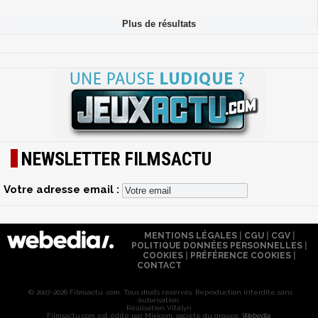
NEWSLETTER FILMSACTU
Votre adresse email :
MENTIONS LÉGALES
|
CGU
|
CGV
|
POLITIQUE DONNÉES PERSONNELLES
|
COOKIES
|
PRÉFÉRENCE COOKIES
|
CONTACT
© 2007-2026 Filmsactu .com. Tous droits réservés. Reproduction interdite sans
autorisation.
Réalisation Vitalyn
Filmsactu
.com est édité par Mixicom, société du groupe
Webedia
.