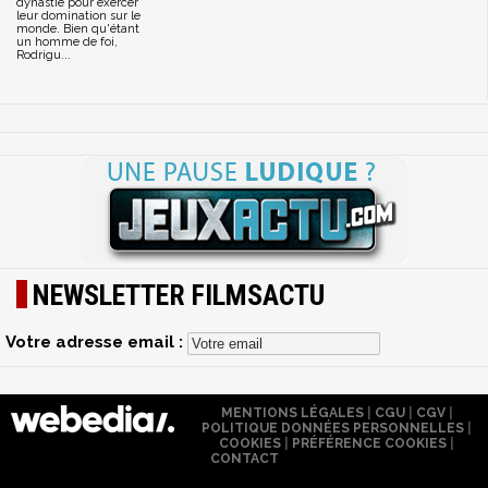
dynastie pour exercer
leur domination sur le
monde. Bien qu'étant
un homme de foi,
Rodrigu...
NEWSLETTER FILMSACTU
Votre adresse email :
MENTIONS LÉGALES
|
CGU
|
CGV
|
POLITIQUE DONNÉES PERSONNELLES
|
COOKIES
|
PRÉFÉRENCE COOKIES
|
CONTACT