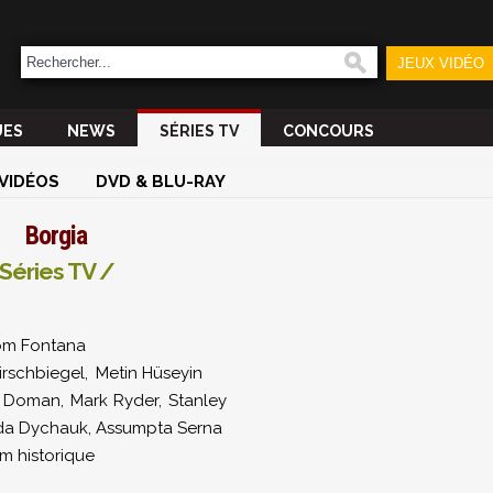
JEUX VIDÉO
UES
NEWS
SÉRIES TV
CONCOURS
VIDÉOS
DVD & BLU-RAY
Borgia
Séries TV /
om Fontana
irschbiegel
,
Metin Hüseyin
 Doman
,
Mark Ryder
,
Stanley
lda Dychauk
,
Assumpta Serna
lm historique