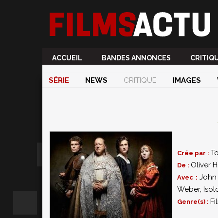
ACCUEIL
BANDES ANNONCES
CRITIQ
SÉRIE
NEWS
CRITIQUE
IMAGES
T
Crée par :
Oliver H
De :
John
Avec :
Weber
,
Iso
Fi
Genre(s) :