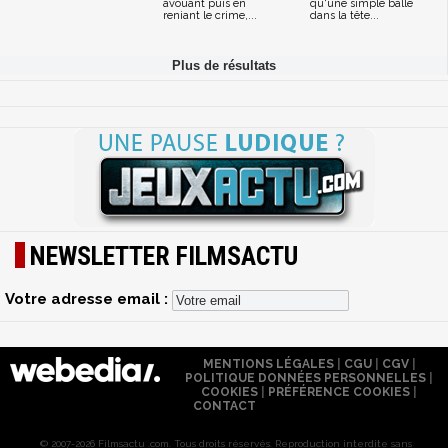
avouant puis en
qu'une simple balle
reniant le crime,...
dans la tête...
NEWSLETTER FILMSACTU
Votre adresse email :
MENTIONS LÉGALES
|
CGU
|
CGV
|
POLITIQUE DONNÉES PERSONNELLES
|
COOKIES
|
PRÉFÉRENCE COOKIES
|
CONTACT
© 2007-2026 Filmsactu .com. Tous droits réservés. Reproduction interdite sans