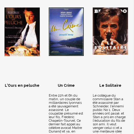
L'Ours en peluche
Un Crime
Le Solitaire
Entre 22h et 6h du
Le collègue du
matin, un couple de
commissaire Stan a
milliardaires lyonnais
été assassiné par
a été sauvagement
Schneider, l'ennemi
assassiné. Le
public No 1. Deux
coupable présumé est
années ont passé, et
leur fils, Frédéric
Stan a pris en charge
Chapelin-Tourvel. Ce
l'éducation du fils de
dernier fait appel au
son ami. Il veut
célèbre avocat Maitre
venger celui ci et a
Dunand et va, en
une meilleure idée