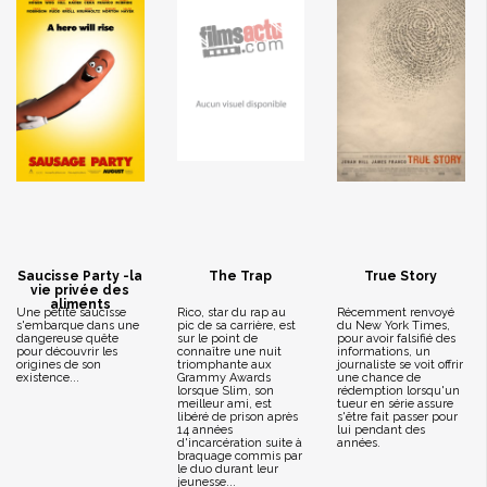
Saucisse Party -la
The Trap
True Story
vie privée des
aliments
Une petite saucisse
Rico, star du rap au
Récemment renvoyé
s'embarque dans une
pic de sa carrière, est
du New York Times,
dangereuse quête
sur le point de
pour avoir falsifié des
pour découvrir les
connaître une nuit
informations, un
origines de son
triomphante aux
journaliste se voit offrir
existence...
Grammy Awards
une chance de
lorsque Slim, son
rédemption lorsqu'un
meilleur ami, est
tueur en série assure
libéré de prison après
s'être fait passer pour
14 années
lui pendant des
d'incarcération suite à
années.
braquage commis par
le duo durant leur
jeunesse...