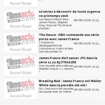
10 séries à découvrir de toute urgence
ce printemps 2016
Les retours d'Aaron Paul,
08/08/2026, 01:23
James Franco, Stephen
King, Omar de The Wire et
d'autres !
The Deuce : HBO commande une série
porno avec James Franco
L'histoire du
08/08/2026, 01:23
développement de
l'industrie du X dans le New
York des années 70
James Franco doit sauver JFK dans la
série 11.22.63 [TRAILER]
Une nouvelle série créée par
08/08/2026, 01:23
Stephen King et J.J. Abrams
!
Breaking Bad : James Franco est Walter
White dans la parodie olé olé !
Oui, il est tout à fait possible
08/08/2026, 01:23
de copuler avec soi-même