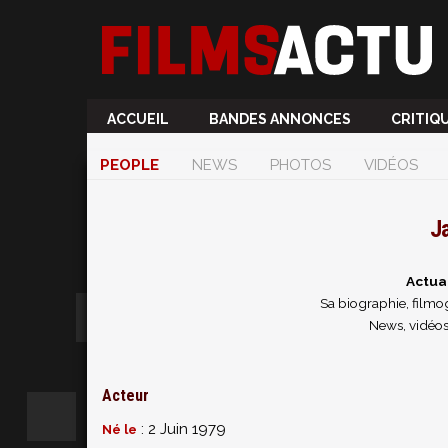
ACCUEIL
BANDES ANNONCES
CRITIQ
PEOPLE
NEWS
PHOTOS
VIDÉOS
J
Actua
Sa biographie, filmog
News, vidéos
Acteur
: 2 Juin 1979
Né le