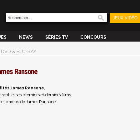
JEUX VIDÉO
UES
NEWS
SÉRIES TV
CONCOURS
DVD & BLU-RAY
ames Ransone
lités James Ransone
.
raphie, ses premiers et derniers films.
 et photos de James Ransone.