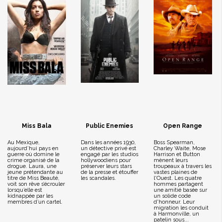
Miss Bala
Public Enemies
Open Range
Au Mexique,
Dans les années 1930,
Boss Spearman,
aujourd’hui pays en
un détective privé est
Charley Waite, Mose
guerre où domine le
engagé par les studios
Harrison et Button
crime organisé de la
hollywoodiens pour
mènent leurs
drogue. Laura, une
préserver leurs stars
troupeaux à travers les
jeune prétendante au
de la presse et étouffer
vastes plaines de
titre de Miss Beauté,
les scandales.
l'Ouest. Les quatre
voit son rêve s’écrouler
hommes partagent
lorsqu’elle est
une amitié basée sur
kidnappée par les
un solide code
membres d’un cartel.
d'honneur. Leur
migration les conduit
à Harmonville, un
patelin sous...