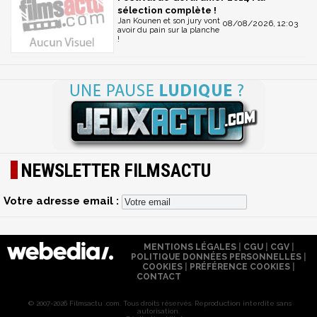
sélection complète !
Jan Kounen et son jury vont
08/08/2026, 12:03
avoir du pain sur la planche
!
NEWSLETTER FILMSACTU
Votre adresse email :
MENTIONS LÉGALES
|
CGU
|
CGV
|
POLITIQUE DONNÉES PERSONNELLES
|
COOKIES
|
PRÉFÉRENCE COOKIES
|
CONTACT
© 2007-2026 Filmsactu .com. Tous droits réservés. Reproduction interdite sans
autorisation.