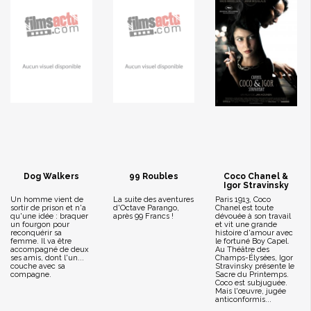
Dog Walkers
99 Roubles
Coco Chanel &
Igor Stravinsky
Un homme vient de
La suite des aventures
Paris 1913, Coco
sortir de prison et n'a
d'Octave Parango,
Chanel est toute
qu'une idée : braquer
après 99 Francs !
dévouée à son travail
un fourgon pour
et vit une grande
reconquérir sa
histoire d'amour avec
femme. Il va être
le fortuné Boy Capel.
accompagné de deux
Au Théâtre des
ses amis, dont l'un...
Champs-Élysées, Igor
couche avec sa
Stravinsky présente le
compagne.
Sacre du Printemps.
Coco est subjuguée.
Mais l'œuvre, jugée
anticonformis...