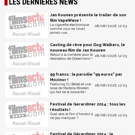
LES DERNIÈRES NEWS
Jan Kounen présente le trailer de son
film VapeWave !
La cigarette électronique
08/08/2026, 12:03
comme vous ne l'avez
jamais vue...
Casting de rêve pour Dog Walkers, le
nouveau film de Jan Kounen
Retour à la comédie pour le
08/08/2026, 12:03
réalisateur de Dobermann !
99 francs : la parodie "99 euros" par
Mozinor !
Featuring DJ Bebel et une
08/08/2026, 12:03
sosie de Maitena Biraben
qui fait de la brocante !
Festival de Gerardmer 2014 : tous les
résultats !
Quel sera le film d'horreur à
08/08/2026, 12:03
ne pas manquer ?
Festival de Gérardmer 2014 : la