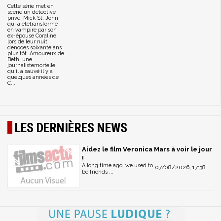
Cette série met en
scène un détective
privé, Mick St. John,
qui a ététransformé
en vampire par son
ex-épouse Coraline
lors de leur nuit
denoces soixante ans
plus tôt. Amoureux de
Beth, une
journalistemortelle
qu'il a sauvé il y a
quelques années de
C...
LES DERNIÈRES NEWS
Aidez le film Veronica Mars à voir le jour
!
A long time ago, we used to
07/08/2026, 17:38
be friends ...