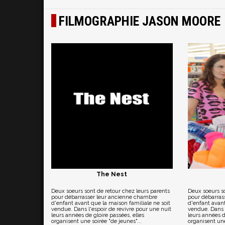
FILMOGRAPHIE JASON MOORE
The Nest
Deux soeurs sont de retour chez leurs parents
Deux soeurs so
pour débarrasser leur ancienne chambre
pour débarras
d'enfant avant que la maison familiale ne soit
d'enfant avant
vendue. Dans l'espoir de revivre pour une nuit
vendue. Dans l
leurs années de gloire passées, elles
leurs années d
organisent une soirée "de jeunes"...
organisent une