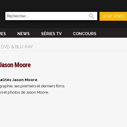
JEUX VIDÉO
UES
NEWS
SÉRIES TV
CONCOURS
DVD & BLU-RAY
Jason Moore
alités Jason Moore
.
raphie, ses premiers et derniers films.
os et photos de Jason Moore.