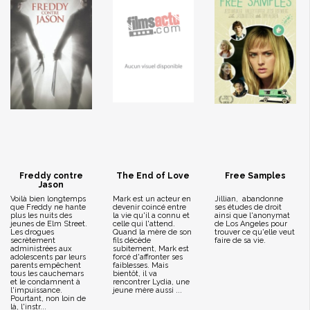
Freddy contre
The End of Love
Free Samples
Jason
Voilà bien longtemps
Mark est un acteur en
Jillian, abandonne
que Freddy ne hante
devenir coincé entre
ses études de droit
plus les nuits des
la vie qu'il a connu et
ainsi que l'anonymat
jeunes de Elm Street.
celle qui l'attend.
de Los Angeles pour
Les drogues
Quand la mère de son
trouver ce qu'elle veut
secrètement
fils décède
faire de sa vie.
administrées aux
subitement, Mark est
adolescents par leurs
forcé d'affronter ses
parents empêchent
faiblesses. Mais
tous les cauchemars
bientôt, il va
et le condamnent à
rencontrer Lydia, une
l'impuissance.
jeune mère aussi ...
Pourtant, non loin de
là, l'instr...