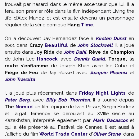
trouvait par hasard dans le même ascenseur que lui. Il a
tenu son premier rôle dans le film indépendant Living the
life d'Alex Munoz et est ensuite devenu un personnage
régulier de la série comique
Hang
Time
.
On a découvert Jay Hernandez face à
Kirsten Dunst
en
2001 dans
Crazy
Beautiful
de
John Stockwell
. Il a joué
ensuite dans
Joy Ride
de
John Dahl
,
Rêve de Champion
de John Lee
Hancock
avec
Dennis Quaid
,
Torque, la
route s'enflamme
de Joseph Khan avec Ice Cube et
Piège de Feu
de Jay Russell avec
Joaquin Phoenix
et
John Travolta
.
Il a joué plus récemment dans
Friday Night Lights
de
Peter Berg
, avec
Billy Bob Thornton
. Il a tourné depuis
The
Nomad
, un film épique de Ivan Passer, Sergei Bodrov
et Talgat Temenov se déroulant au XVIIIè siècle au
Kazakhstan, interprété également par
Mark Dacascos
et
qui a été présenté au Festival de Cannes. Il est aussi à
l'affiche du film
World Trade Center
d'
Oliver Stone
, dans