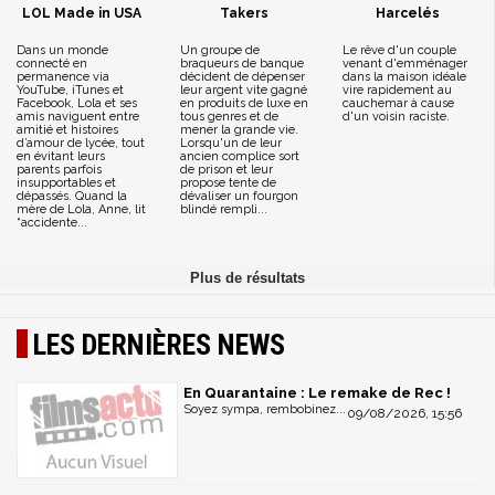
LOL Made in USA
Takers
Harcelés
Dans un monde
Un groupe de
Le rêve d'un couple
connecté en
braqueurs de banque
venant d'emménager
permanence via
décident de dépenser
dans la maison idéale
YouTube, iTunes et
leur argent vite gagné
vire rapidement au
Facebook, Lola et ses
en produits de luxe en
cauchemar à cause
amis naviguent entre
tous genres et de
d'un voisin raciste.
amitié et histoires
mener la grande vie.
d’amour de lycée, tout
Lorsqu'un de leur
en évitant leurs
ancien complice sort
parents parfois
de prison et leur
insupportables et
propose tente de
dépassés. Quand la
dévaliser un fourgon
mère de Lola, Anne, lit
blindé rempli...
“accidente...
LES DERNIÈRES NEWS
En Quarantaine : Le remake de Rec !
Soyez sympa, rembobinez...
09/08/2026, 15:56