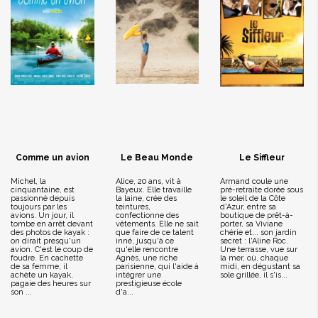
Comme un avion
Le Beau Monde
Le Siffleur
Michel, la
Alice, 20 ans, vit à
Armand coule une
cinquantaine, est
Bayeux. Elle travaille
pré-retraite dorée sous
passionné depuis
la laine, crée des
le soleil de la Côte
toujours par les
teintures,
d'Azur, entre sa
avions. Un jour, il
confectionne des
boutique de prêt-à-
tombe en arrêt devant
vêtements. Elle ne sait
porter, sa Viviane
des photos de kayak :
que faire de ce talent
chérie et... son jardin
on dirait presqu'un
inné, jusqu'à ce
secret : l'Aline Roc.
avion. C'est le coup de
qu'elle rencontre
Une terrasse, vue sur
foudre. En cachette
Agnès, une riche
la mer, où, chaque
de sa femme, il
parisienne, qui l'aide à
midi, en dégustant sa
achète un kayak,
intégrer une
sole grillée, il s'is...
pagaie des heures sur
prestigieuse école
son ...
d'a...