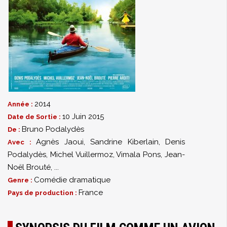
2014
Année :
10 Juin 2015
Date de Sortie :
Bruno Podalydès
De :
Agnès Jaoui
,
Sandrine Kiberlain
,
Denis
Avec :
Podalydès
,
Michel Vuillermoz
,
Vimala Pons
,
Jean-
Noël Brouté
,
...
Comédie dramatique
Genre :
France
Pays de production :