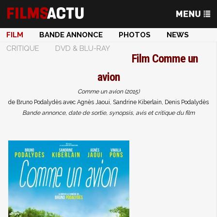
FILM
BANDE ANNONCE
PHOTOS
NEWS
CRITIQUE
DVD & BLU-RAY
Film
Comme un
avion
Comme un avion (2015)
de Bruno Podalydès avec Agnès Jaoui, Sandrine Kiberlain, Denis Podalydès
Bande annonce, date de sortie, synopsis, avis et critique du film