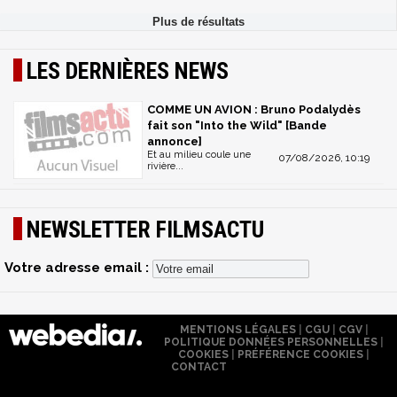
LES DERNIÈRES NEWS
COMME UN AVION : Bruno Podalydès
fait son "Into the Wild" [Bande
annonce]
Et au milieu coule une
07/08/2026, 10:19
rivière...
NEWSLETTER FILMSACTU
Votre adresse email :
MENTIONS LÉGALES
|
CGU
|
CGV
|
POLITIQUE DONNÉES PERSONNELLES
|
COOKIES
|
PRÉFÉRENCE COOKIES
|
CONTACT