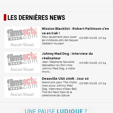
LES DERNIÈRES NEWS
Mission Blacklist : Robert Pattinson s'en
va en Irak !
Mais seulement pour jouer
07/08/2026, 07:24
les militaires afin de traquer
Saddam Hussein
Johnny Mad Dog : Interview du
réalisateur
Jean-Stéphane Sauvaire,
07/08/2026, 07:24
réalisateur du film choc
Johnny Mad Dog, à notre
micro...
Deauville USA 2008 : Jour 10
Grand prix pour The Visitor,
07/08/2026, 07:24
mais aussi Johnny Mad
Dog, interviews d'Alan Ball,
The Girl Next Door et la
cérémonie de clôture