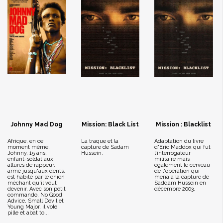
Johnny Mad Dog
Mission: Black List
Mission : Blacklist
Afrique, en ce
La traque et la
Adaptation du livre
moment même.
capture de Sadam
d'Eric Maddox qui fut
Johnny, 15 ans,
Hussein.
l’interrogateur
enfant-soldat aux
militaire mais
allures de rappeur,
également le cerveau
armé jusqu'aux dents,
de l'opération qui
est habité par le chien
mena à la capture de
méchant qu'il veut
Saddam Hussein en
devenir. Avec son petit
décembre 2003.
commando, No Good
Advice, Small Devil et
Young Major, il vole,
pille et abat to...