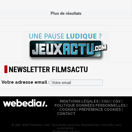
NEWSLETTER FILMSACTU
Votre adresse email :
MENTIONS LÉGALES
|
CGU
|
CGV
|
POLITIQUE DONNÉES PERSONNELLES
|
COOKIES
|
PRÉFÉRENCE COOKIES
|
CONTACT
© 2007-2026 Filmsactu .com. Tous droits réservés. Reproduction interdite sans
autorisation.
Réalisation Vitalyn