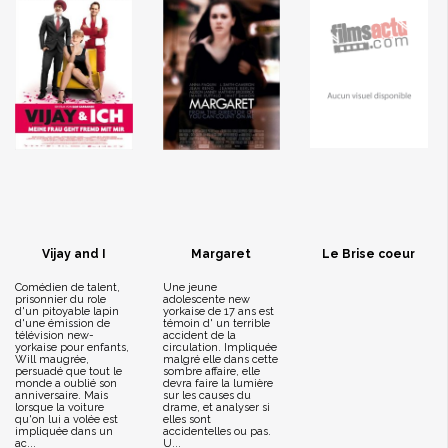
Vijay and I
Margaret
Le Brise coeur
Comédien de talent,
Une jeune
prisonnier du role
adolescente new
d'un pitoyable lapin
yorkaise de 17 ans est
d'une émission de
témoin d' un terrible
télévision new-
accident de la
yorkaise pour enfants,
circulation. Impliquée
Will maugrée,
malgré elle dans cette
persuadé que tout le
sombre affaire, elle
monde a oublié son
devra faire la lumière
anniversaire. Mais
sur les causes du
lorsque la voiture
drame, et analyser si
qu'on lui a volée est
elles sont
impliquée dans un
accidentelles ou pas.
ac...
U...