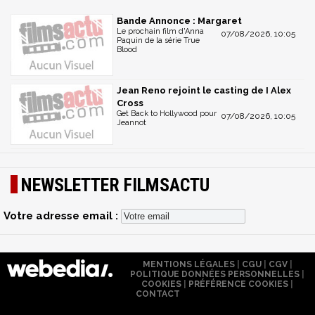
Bande Annonce : Margaret
Le prochain film d'Anna
07/08/2026, 10:05
Paquin de la série True
Blood
Jean Reno rejoint le casting de I Alex
Cross
Get Back to Hollywood pour
07/08/2026, 10:05
Jeannot
NEWSLETTER FILMSACTU
Votre adresse email :
MENTIONS LÉGALES
|
CGU
|
CGV
|
POLITIQUE DONNÉES PERSONNELLES
|
COOKIES
|
PRÉFÉRENCE COOKIES
|
CONTACT