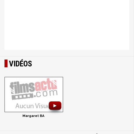
VIDÉOS
►
Margaret BA