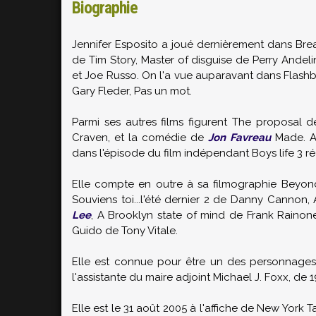
Biographie
Jennifer Esposito a joué dernièrement dans Brea
de Tim Story, Master of disguise de Perry Ande
et Joe Russo. On l'a vue auparavant dans Flashba
Gary Fleder, Pas un mot.
Parmi ses autres films figurent The proposal 
Craven, et la comédie de
Jon Favreau
Made. A
dans l'épisode du film indépendant Boys life 3 réa
Elle compte en outre à sa filmographie Beyond t
Souviens toi...l'été dernier 2 de Danny Cannon
Lee
, A Brooklyn state of mind de Frank Rainon
Guido de Tony Vitale.
Elle est connue pour être un des personnages pr
l'assistante du maire adjoint Michael J. Foxx, de 
Elle est le 31 août 2005 à l'affiche de New York 