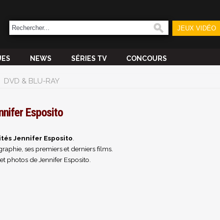
JEUX VIDÉO
UES
NEWS
SÉRIES TV
CONCOURS
DVD & BLU-RAY
nnifer Esposito
ités Jennifer Esposito
.
raphie, ses premiers et derniers films.
et photos de Jennifer Esposito.