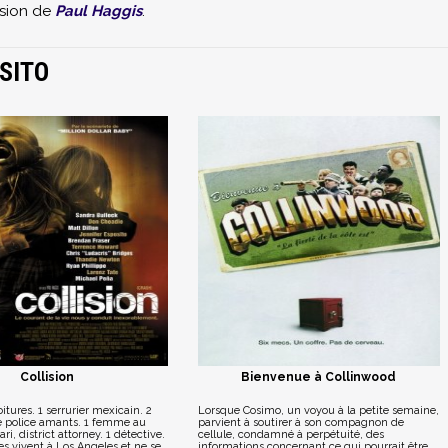
ision de
Paul Haggis
.
SITO
Collision
Bienvenue à Collinwood
itures. 1 serrurier mexicain. 2
Lorsque Cosimo, un voyou à la petite semaine,
e police amants. 1 femme au
parvient à soutirer à son compagnon de
ri, district attorney. 1 détective.
cellule, condamné à perpétuité, des
s vivent à Los Angeles et ne se
informations concernant ce qui pourrait être