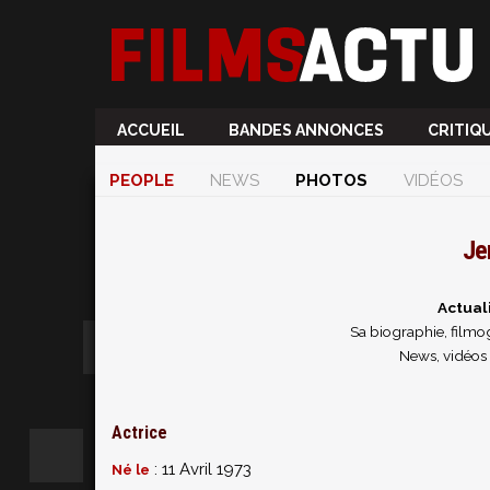
ACCUEIL
BANDES ANNONCES
CRITIQ
PEOPLE
NEWS
PHOTOS
VIDÉOS
Je
Actual
Sa biographie, filmog
News, vidéos 
Actrice
: 11 Avril 1973
Né le