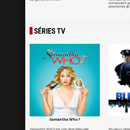
connaissent pa
prochaines 36 
SÉRIES TV
Samantha Who ?
Samantha Who? est une série télévisée
Plusieurs gén