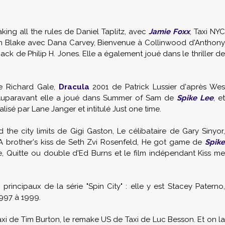
king all the rules de Daniel Taplitz, avec
Jamie Foxx
, Taxi NYC
lin Blake avec Dana Carvey, Bienvenue à Collinwood d'Anthony
ck de Philip H. Jones. Elle a également joué dans le thriller de
de Richard Gale,
Dracula
2001 de Patrick Lussier d'après Wes
uparavant elle a joué dans Summer of Sam de
Spike Lee
, et
lisé par Lane Janger et intitulé Just one time.
he city limits de Gigi Gaston, Le célibataire de Gary Sinyor,
, A brother's kiss de Seth Zvi Rosenfeld, He got game de
Spike
e, Quitte ou double d'Ed Burns et le film indépendant Kiss me
incipaux de la série "Spin City" : elle y est Stacey Paterno,
1997 à 1999.
Taxi de Tim Burton, le remake US de Taxi de Luc Besson. Et on la