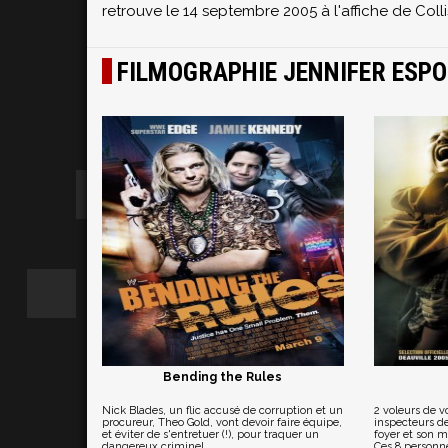
retrouve le 14 septembre 2005 à l'affiche de Coll
FILMOGRAPHIE JENNIFER ESPO
Bending the Rules
Nick Blades, un flic accusé de corruption et un
2 voleurs de vo
procureur, Theo Gold, vont devoir faire équipe,
inspecteurs d
et éviter de s'entretuer (!), pour traquer un
foyer et son ma
dangereux criminel...
Ces 8 personne