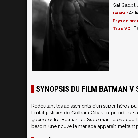
Gal Gadot
,
Act
Genre :
Pays de pro
B
Titre VO :
SYNOPSIS DU FILM BATMAN V S
Redoutant les agissements d'un super-héros puis
brutal justicier de Gotham City s'en prend au 
guerre entre Batman et Superman, alors que l
besoin
, une nouvelle menace apparaît, mettant p