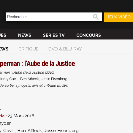
JEUX VIDÉO
UES
NEWS
SÉRIES TV
CONCOURS
EWS
CRITIQUE
DVD & BLU-RAY
erman : l'Aube de la Justice
man : l'Aube de la Justice (2016)
nry Cavill, Ben Affleck, Jesse Eisenberg
sortie, synopsis, avis et critique du film
4
23 Mars 2016
ie :
nyder
y Cavill
,
Ben Affleck
,
Jesse Eisenberg
,