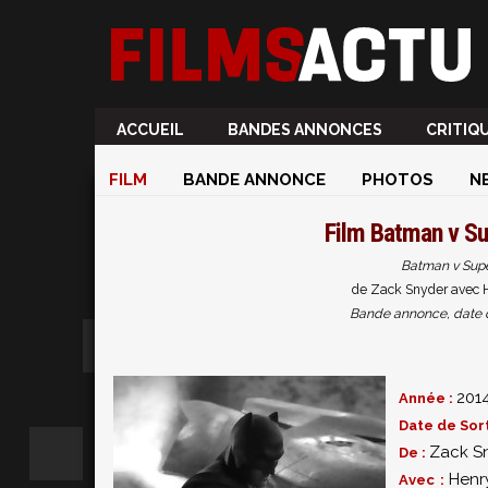
ACCUEIL
BANDES ANNONCES
CRITIQ
FILM
BANDE ANNONCE
PHOTOS
N
Film
Batman v Sup
Batman v Super
de Zack Snyder avec He
Bande annonce, date de 
201
Année :
Date de Sort
Zack S
De :
Henr
Avec :