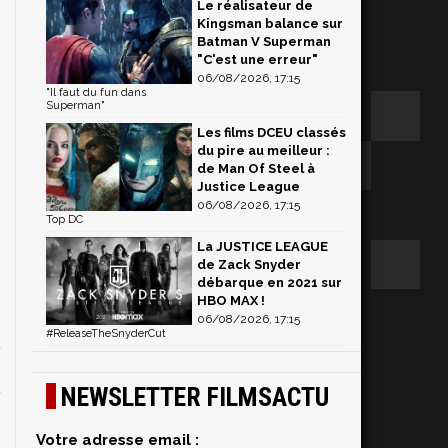
Le réalisateur de
Kingsman balance sur
Batman V Superman
"C'est une erreur"
06/08/2026, 17:15
"Il faut du fun dans
Superman"
Les films DCEU classés
du pire au meilleur :
de Man Of Steel à
Justice League
06/08/2026, 17:15
Top DC
La JUSTICE LEAGUE
de Zack Snyder
débarque en 2021 sur
HBO MAX !
06/08/2026, 17:15
#ReleaseTheSnyderCut
t
NEWSLETTER FILMSACTU
Votre adresse email :