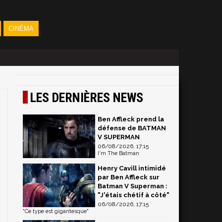
CINÉMA
LES DERNIÈRES NEWS
Ben Affleck prend la
défense de BATMAN
V SUPERMAN
06/08/2026, 17:15
I'm The Batman
Henry Cavill intimidé
par Ben Affleck sur
Batman V Superman :
"J'étais chétif à côté"
06/08/2026, 17:15
"Ce type est gigantesque"