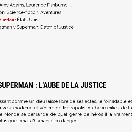
Amy Adams
,
Laurence Fishburne
,
...
ion
,
Science-fiction
,
Aventures
États-Unis
duction :
atman v Superman: Dawn of Justice
UPERMAN : L'AUBE DE LA JUSTICE
sant comme un dieu laissé libre de ses actes, le formidable et
sauveur moderne et vénéré de Metropolis. Au beau milieu de la
e
Monde se demande de quel
genre de
héros
il a vraimen
lus que jamais l'humanité en danger.