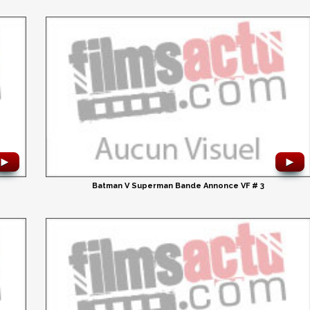
►
►
Batman V Superman Bande Annonce VF # 3