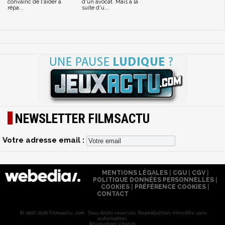
convainc de l'aider à
d'un avocat. Mais à la
répa...
suite d'u...
NEWSLETTER FILMSACTU
Votre adresse email :
MENTIONS LÉGALES
|
CGU
|
CGV
|
POLITIQUE DONNÉES PERSONNELLES
|
COOKIES
|
PRÉFÉRENCE COOKIES
|
CONTACT
© 2007-2026 Filmsactu .com. Tous droits réservés. Reproduction interdite sans
autorisation.
Réalisation Vitalyn