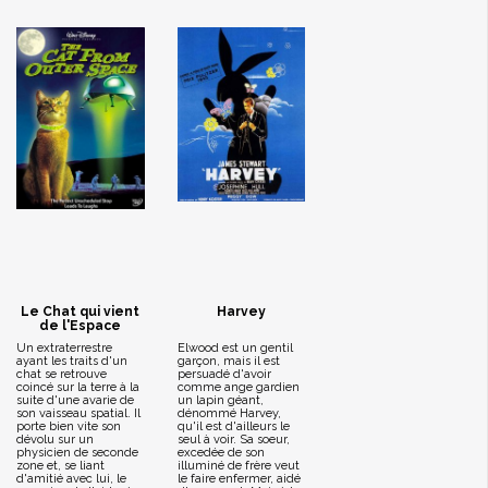
Le Chat qui vient
Harvey
de l'Espace
Un extraterrestre
Elwood est un gentil
ayant les traits d'un
garçon, mais il est
chat se retrouve
persuadé d'avoir
coincé sur la terre à la
comme ange gardien
suite d'une avarie de
un lapin géant,
son vaisseau spatial. Il
dénommé Harvey,
porte bien vite son
qu'il est d'ailleurs le
dévolu sur un
seul à voir. Sa soeur,
physicien de seconde
excedée de son
zone et, se liant
illuminé de frère veut
d'amitié avec lui, le
le faire enfermer, aidé