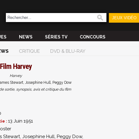
JEUX VIDÉO
UES
NEWS
SÉRIES TV
CONCOURS
EWS
CRITIQUE
DVD & BLU-RAY
Film
Harvey
Harvey
James Stewart, Josephine Hull, Peggy Dow
sortie, synopsis, avis et critique du film
0
13 Juin 1951
ie :
oster
s Stewart
,
Josephine Hull
,
Peggy Dow
,