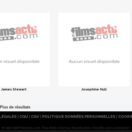
James Stewart
Josephine Hull
LÉGALES
|
CGU
|
CGV
|
POLITIQUE DONNÉES PERSONNELLES
|
COOKI
© 2007-2026 Filmsactu .com. Tous droits réservés. Reproduction interdite sans autorisation.
Réalisation Vitalyn