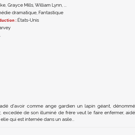
ake
,
Grayce Mills
,
William Lynn
,
...
édie dramatique
,
Fantastique
États-Unis
duction :
arvey
4
rsuadé d'avoir comme ange gardien un lapin géant, dénommé
eur, excedée de son illuminé de frère veut le faire enfermer, aidé
elle qui est internée dans un asile...