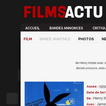
ACCUEIL
BANDES ANNONCES
CRITIQ
FILM
BANDE ANNONCE
PHOTOS
N
de Henry Koster avec 
Bande annonce, date de 
195
Année :
Date de Sort
Henry K
De :
Jame
Avec :