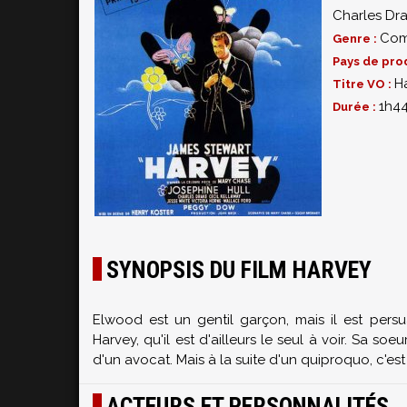
Charles Dr
Com
Genre :
Pays de pro
H
Titre VO :
1h4
Durée :
SYNOPSIS DU FILM HARVEY
Elwood est un gentil garçon, mais il est pe
Harvey, qu'il est d'ailleurs le seul à voir. Sa so
d'un avocat. Mais à la suite d'un quiproquo, c'est 
ACTEURS ET PERSONNALITÉS