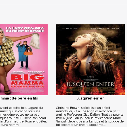
mma : de père en fils
Jusqu'en enfer
ent et cette fois, l'agent du
Christine Brown, spécialiste en crédit
urner qui se cache sous ses
immobilier, vit à Los Angeles avec son petit
formes généreuses ne va pas
ami, le Professeur Clay Dalton. Tout va pour le
sques tout seul. Trent, son beau-
mieux jusqu'au jour où la mystérieuse Mme
moin d'un meurtre. Pour enquêter,
Ganush débarque à la banque et la supplie de
 jeune homm...
lui accorder un crédit suppléme...