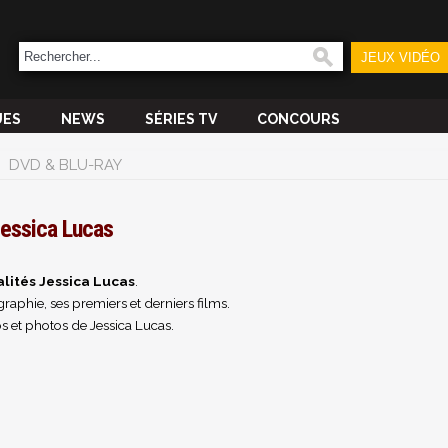
JEUX VIDÉO
UES
NEWS
SÉRIES TV
CONCOURS
DVD & BLU-RAY
essica Lucas
lités Jessica Lucas
.
raphie, ses premiers et derniers films.
s et photos de Jessica Lucas.