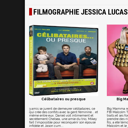
FILMOGRAPHIE JESSICA LUCAS
Célibataires ou presque
Big Ma
3 amis se jurent de demeurer célibataires, ce
Big Mamma revi
qui crée des conflits avec la gent féminine... et
FBI Malcolm T
même entre eux. Daniel voit intimement et
traits et ses 
secrètement Chelsea, une amie du trio, Mikey
prendre des ri
fait l'impossible pour reconquérir son épouse
fils, a été té
infidèle et Jason cum...
Malcolm et le