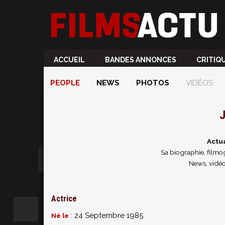
ACCUEIL
BANDES ANNONCES
CRITIQ
PEOPLE
NEWS
PHOTOS
VIDÉOS
J
Actua
Sa biographie, filmog
News, vidéo
Actrice
: 24 Septembre 1985
Né le