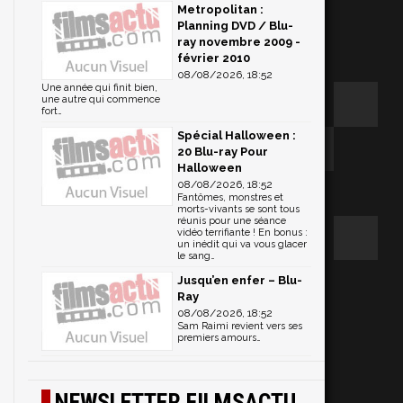
Metropolitan :
Planning DVD / Blu-
ray novembre 2009 -
février 2010
08/08/2026, 18:52
Une année qui finit bien,
une autre qui commence
fort…
Spécial Halloween :
20 Blu-ray Pour
Halloween
08/08/2026, 18:52
Fantômes, monstres et
morts-vivants se sont tous
réunis pour une séance
vidéo terrifiante ! En bonus :
un inédit qui va vous glacer
le sang…
Jusqu’en enfer – Blu-
Ray
08/08/2026, 18:52
Sam Raimi revient vers ses
premiers amours…
NEWSLETTER FILMSACTU