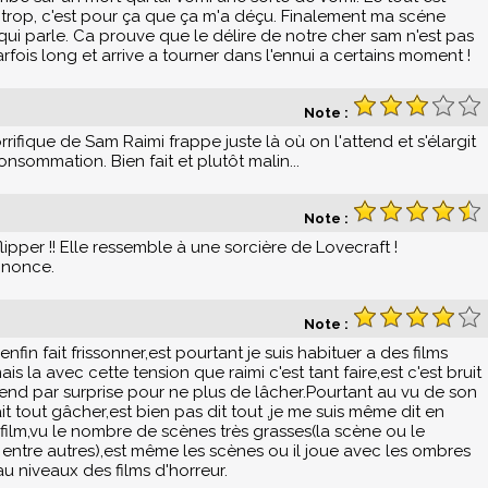
eu trop, c'est pour ça que ça m'a déçu. Finalement ma scéne
qui parle. Ca prouve que le délire de notre cher sam n'est pas
rfois long et arrive a tourner dans l'ennui a certains moment !
Note :
rrifique de Sam Raimi frappe juste là où on l'attend et s'élargit
nsommation. Bien fait et plutôt malin...
Note :
 flipper !! Elle ressemble à une sorcière de Lovecraft !
nnonce.
Note :
fin fait frissonner,est pourtant je suis habituer a des films
is la avec cette tension que raimi c'est tant faire,est c'est bruit
rend par surprise pour ne plus de lâcher.Pourtant au vu de son
vait tout gâcher,est bien pas dit tout ,je me suis même dit en
 film,vu le nombre de scènes très grasses(la scène ou le
 entre autres),est même les scènes ou il joue avec les ombres
au niveaux des films d'horreur.