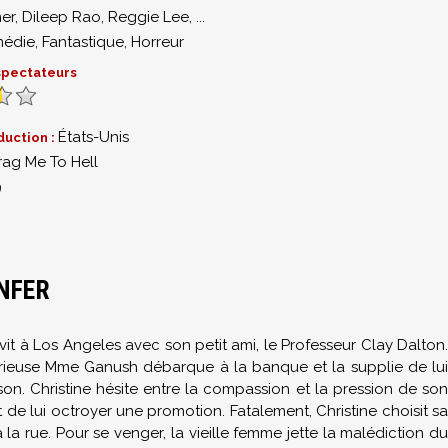
er
,
Dileep Rao
,
Reggie Lee
,
...
édie
,
Fantastique
,
Horreur
 spectateurs
États-Unis
duction :
rag Me To Hell
9
ENFER
 vit à Los Angeles avec son petit ami, le Professeur Clay Dalton.
érieuse Mme Ganush débarque à la banque et la supplie de lui
n. Christine hésite entre la compassion et la pression de son
t de lui octroyer une promotion. Fatalement, Christine choisit sa
a rue. Pour se venger, la vieille femme jette la malédiction du