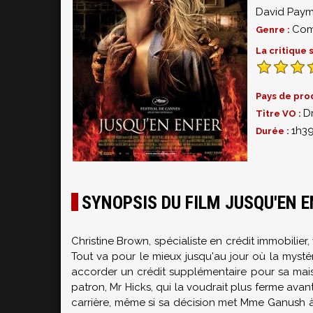
David Paym
Com
Genre :
La critique
Pays de pro
D
Titre VO :
1h3
Durée :
SYNOPSIS DU FILM JUSQU'EN 
Christine Brown, spécialiste en crédit immobilier,
Tout va pour le mieux jusqu'au jour où la myst
accorder un crédit supplémentaire pour sa maiso
patron, Mr Hicks, qui la voudrait plus ferme avan
carrière, même si sa décision met Mme Ganush à l