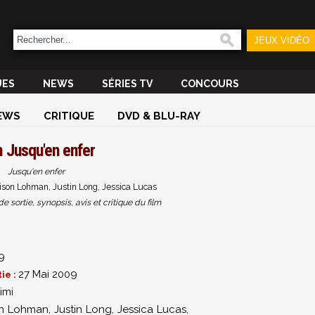
JEUX VIDÉO
UES
NEWS
SÉRIES TV
CONCOURS
EWS
CRITIQUE
DVD & BLU-RAY
m
Jusqu'en enfer
Jusqu'en enfer
ison Lohman, Justin Long, Jessica Lucas
sortie, synopsis, avis et critique du film
9
27 Mai 2009
ie :
imi
on Lohman
,
Justin Long
,
Jessica Lucas
,