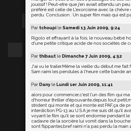
jouissif ! Peut-etre que j'en aviait attendu un p
préféré est celle de L'exorcisme avec la chêvre 
perdu. Conclusion : Un super film mais qui est pa
Par
tchoupi
le
Samedi 13 Juin 2009, 9:24
Rigolo et effrayant à la fois, le nouveau bébé ho
d'une petite critique acide de nos sociétés de co
Par
thibaut
le
Dimanche 7 Juin 2009, 4:52
J'ai vu le trailer.Même la vieille du début me fait
Sam raimi les pendules à l'heure cette bande a
Par
Dany
le
Lundi 1er Juin 2009, 11:41
alors pour commencer,c'est l'un des film qui ma en
d'horreur thriller d'épouvante,depuis tout petit,ma
strident qui monte et qui monte est PAF,ça de p
interdiction PG-13 au U.S.A je me suis dit qu'il a
voyant le film qu'il se sont endormie pendant le
cadavre de la sorcière lui vomit dans la bouche
sont flippantes,bref raimi n'a pas perdu la main 