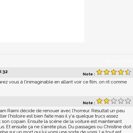
0
/
10
-
5
votes
8:32
Note :
rez vous à l'inimaginable en allant voir ce film, on rit comme
Note :
am Raimi décide de renouer avec l'horreur. Résultat un peu
er l'histoire est bien faite mais il y'a quelque trucs assez
 son copain. Ensuite la scéne de la voiture est maintenant
. Et ensuite ça ne s'arréte plus. Du passages ou Christine doit
be sur un mort qui lui vomi une sorte de vomi. Le tout est