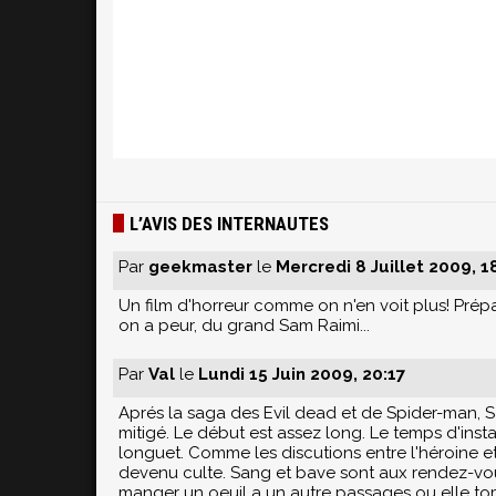
L’AVIS DES INTERNAUTES
Par
geekmaster
le
Mercredi 8 Juillet 2009, 1
Un film d'horreur comme on n'en voit plus! Prépa
on a peur, du grand Sam Raimi...
Par
Val
le
Lundi 15 Juin 2009, 20:17
Aprés la saga des Evil dead et de Spider-man, S
mitigé. Le début est assez long. Le temps d'install
longuet. Comme les discutions entre l'héroine et
devenu culte. Sang et bave sont aux rendez-vous
manger un oeuil a un autre passages ou elle tom