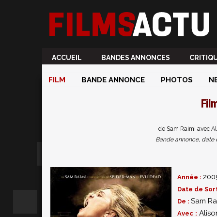
ACCUEIL
BANDES ANNONCES
CRITIQ
FILM
BANDE ANNONCE
PHOTOS
N
Fil
de Sam Raimi avec Al
Bande annonce, date de 
200
Année :
Date de Sort
Sam Ra
De :
Alis
Avec :