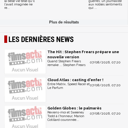
la belle vie telle qu'il
guerres; un journaliste
l'avait imaginée ne
aux nobles sentiments
re...
qui ...
LES DERNIÈRES NEWS
The Hit : Stephen Frears prépare une
nouvelle version
Quand Stephen Frears
07/08/2026, 07:20
remake ... Stephen Frears
Cloud Atlas : casting d'enfer !
Entre Matrix, Speed Racer et
07/08/2026, 07:20
Le Parfum
Golden Globes : le palmarès
Reviens-moi et Sweeney
07/08/2026, 07:20
Todd à l'honneur, Marion
Cotillard couronnée...