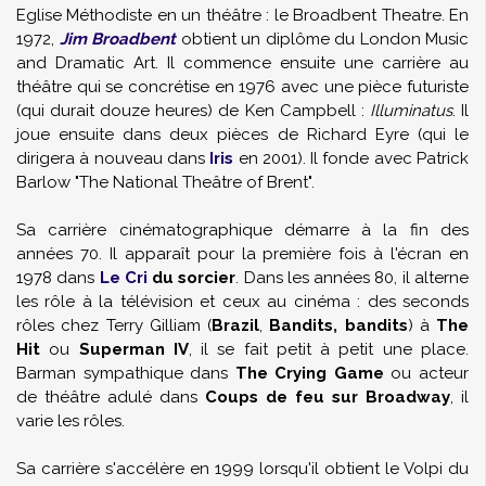
Eglise Méthodiste en un théâtre : le Broadbent Theatre. En
1972,
Jim Broadbent
obtient un diplôme du London Music
and Dramatic Art. Il commence ensuite une carrière au
théâtre qui se concrétise en 1976 avec une pièce futuriste
(qui durait douze heures) de Ken Campbell :
Illuminatus
. Il
joue ensuite dans deux pièces de
Richard Eyre
(qui le
dirigera à nouveau dans
Iris
en 2001). Il fonde avec Patrick
Barlow "The National Theâtre of Brent".
Sa carrière cinématographique démarre à la fin des
années 70. Il apparaît pour la première fois à l'écran en
1978 dans
Le Cri
du sorcier
. Dans les années 80, il alterne
les rôle à la télévision et ceux au cinéma : des seconds
rôles chez
Terry Gilliam
(
Brazil
,
Bandits, bandits
) à
The
Hit
ou
Superman IV
, il se fait petit à petit une place.
Barman sympathique dans
The Crying Game
ou acteur
de théâtre adulé dans
Coups de feu sur Broadway
, il
varie les rôles.
Sa carrière s'accélère en 1999 lorsqu'il obtient le Volpi du