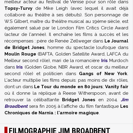
meilleur acteur au festival de Venise pour son rôle dans
Topsy-Turvy
de
Mike Leigh
(avec lequel il avait déjà
collaboré au théâtre à ses débuts). Son personnage de
W.S Gilbert, maître du théâtre musical au 19ème siècle, est
également salué par le London Film Critics Circle Award
(acteur de l'année). Il enchaîne les films à succès et les
récompenses : père de
Renée Zellweger
dans
Le Journal
de Bridget Jones
, homme du spectacle loufoque dans
Moulin Rouge
(BAFTA, Golden Satellite Award, LAFCA du
Meilleur second rôle), mari de la romancière
Iris
Murdoch
dans
Iris
(Golden Globe, NBR Award, et oscar du meilleur
second rôle) et politicien dans
Gangs of New York
.
L'acteur multiplie les films depuis: pas moins de dix rôles,
dont un dans
Le Tour du monde en 80 jours
;
Vanity fair
où il donne la réplique à
Reese Witherspoon
, avant de
retrouver la célibattante
Bridget Jones
en 2004.
Jim
Broadbent
sera fin 2005 à l'affiche du film fantastique
Les
Chroniques de Narnia : l'armoire magique
.
FILMOGRAPHIE JIM BROADBENT