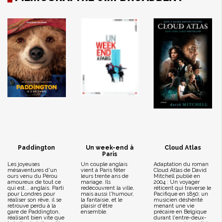
Paddington
Un week-end à
Cloud Atlas
Paris
Les joyeuses
Un couple anglais
Adaptation du roman
mésaventures d'un
vient à Paris fêter
Cloud Atlas de David
ours venu du Pérou
leurs trente ans de
Mitchell publié en
amoureux de tout ce
mariage. Ils
2004 : Un voyager
qui est... anglais. Parti
redécouvrent la ville,
réticent qui traverse le
pour Londres pour
mais aussi l'humour,
Pacifique en 1850; un
réaliser son rêve, il se
la fantaisie, et le
musicien déshérité
retrouve perdu à la
plaisir d'être
menant une vie
gare de Paddington,
ensemble.
précaire en Belgique
réalisant bien vite que
durant l'entre-deux-