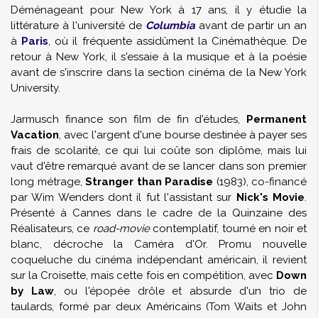
Déménageant pour New York à 17 ans, il y étudie la
littérature à l'université de
Columbia
avant de partir un an
à
Paris
, où il fréquente assidûment la Cinémathèque. De
retour à New York, il s'essaie à la musique et à la poésie
avant de s'inscrire dans la section cinéma de la New York
University.
Jarmusch finance son film de fin d'études,
Permanent
Vacation
, avec l'argent d'une bourse destinée à payer ses
frais de scolarité, ce qui lui coûte son diplôme, mais lui
vaut d'être remarqué avant de se lancer dans son premier
long métrage,
Stranger than Paradise
(1983), co-financé
par
Wim Wenders
dont il fut l'assistant sur
Nick's Movie
.
Présenté à Cannes dans le cadre de la Quinzaine des
Réalisateurs, ce
road-movie
contemplatif, tourné en noir et
blanc, décroche la Caméra d'Or. Promu nouvelle
coqueluche du cinéma indépendant américain, il revient
sur la Croisette, mais cette fois en compétition, avec
Down
by Law
, ou l'épopée drôle et absurde d'un trio de
taulards, formé par deux Américains (
Tom Waits
et
John