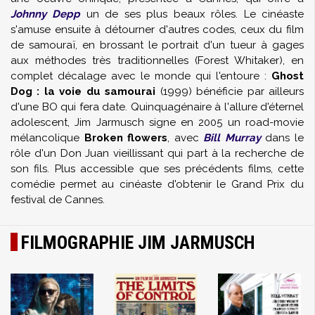
Johnny Depp
un de ses plus beaux rôles. Le cinéaste
s'amuse ensuite à détourner d'autres codes, ceux du film
de samouraï, en brossant le portrait d'un tueur à gages
aux méthodes très traditionnelles (
Forest Whitaker
), en
complet décalage avec le monde qui l'entoure :
Ghost
Dog : la voie du samourai
(1999) bénéficie par ailleurs
d'une BO qui fera date. Quinquagénaire à l'allure d'éternel
adolescent, Jim Jarmusch signe en 2005 un road-movie
mélancolique
Broken flowers
, avec
Bill Murray
dans le
rôle d'un Don Juan vieillissant qui part à la recherche de
son fils. Plus accessible que ses précédents films, cette
comédie permet au cinéaste d'obtenir le Grand Prix du
festival de Cannes.
FILMOGRAPHIE JIM JARMUSCH