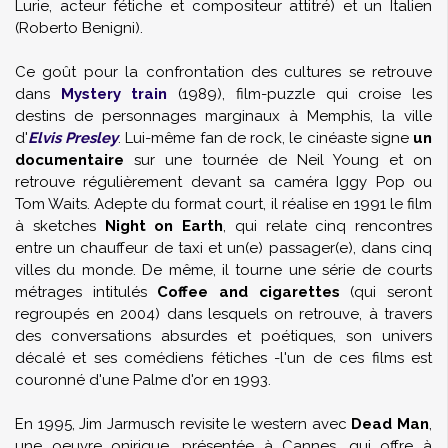
Lurie
, acteur fétiche et compositeur attitré) et un Italien
(
Roberto Benigni
).
Ce goût pour la confrontation des cultures se retrouve
dans
Mystery train
(1989), film-puzzle qui croise les
destins de personnages marginaux à Memphis, la ville
d'
Elvis Presley
. Lui-même fan de rock, le cinéaste signe
un
documentaire
sur une tournée de
Neil Young
et on
retrouve régulièrement devant sa caméra
Iggy Pop
ou
Tom Waits
. Adepte du format court, il réalise en 1991 le film
à sketches
Night on Earth
, qui relate cinq rencontres
entre un chauffeur de taxi et un(e) passager(e), dans cinq
villes du monde. De même, il tourne une série de courts
métrages intitulés
Coffee and cigarettes
(qui seront
regroupés en 2004) dans lesquels on retrouve, à travers
des conversations absurdes et poétiques, son univers
décalé et ses comédiens fétiches -l'un de ces films est
couronné d'une Palme d'or en 1993.
En 1995, Jim Jarmusch revisite le western avec
Dead Man
,
une oeuvre onirique, présentée à Cannes, qui offre à