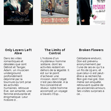
Only Lovers Left
The Limits of
Broken Flowers
Alive
Control
Dans les villes
L'histoire d'un
Célibataire endurci,
romantiques et
mystérieux homme
Don est prévenu
désolées que sont
solitaire, dont les
anonymement par
Détroit et Tanger,
activités restent en
l'une de ses ex qu'il a
Adam, un musicien
dehors de la légalité. Il
un fils de 19 ans, et
underground,
est sur le point
que celui-ci est peut-
profondément
d'achever une
être à sa recherche.
déprimé par la
mission, dont l'objet
Bon gré mal gré, Don
tournure qu'ont prise
n'est pas dévoilé. A la
mène son enquête,
les activités
fois concentré et
retrouvant quatre de
humaines, retrouve
rêveur, notre homme
ses anciennes amours.
Eve, son amante, une
accomplit un voyage
Ses visites surprises à
femme endurante et
à travers l'Esp...
ce...
énigmatique. Leur
histoire d...