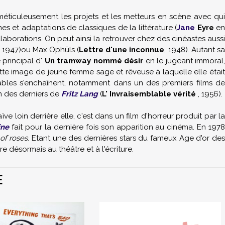
méticuleusement les projets et les metteurs en scène avec qu
ames et adaptations de classiques de la littérature (
Jane
Eyre
e
llaborations. On peut ainsi la retrouver chez des cinéastes auss
, 1947)ou
Max Ophüls
(
Lettre d'une inconnue
, 1948). Autant sa
 principal d'
Un tramway nommé désir
en le jugeant immoral
tte image de jeune femme sage et rêveuse à laquelle elle était
ables s'enchaînent, notamment dans un des premiers films de
n des derniers de
Fritz Lang
(
L' Invraisemblable vérité
, 1956).
aïve loin derrière elle, c'est dans un film d'horreur produit par la
ine
fait pour la dernière fois son apparition au cinéma. En 197
of roses
. Etant une des dernières stars du fameux Age d'or de
 désormais au théâtre et à l'écriture.
E