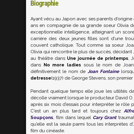
Biographie
Ayant vécu au Japon avec ses parents d'origine
ans en compagnie de sa grande soeur
Olivia d
exceptionnelle intelligence, atteignant un scor
carrière des deux jeunes filles sont d'une trou
couvent catholique. Tout comme sa soeur Joan
Olivia qui rencontre le plus de succès, décidant 
au théâtre dans
Une journée de printemps
, 
dans
No more ladies
sous le nom de Joan B
définitivement le nom de
Joan Fontaine
lorsqu
detresse
(1937) de
George Stevens
, son premier
Pendant quelque temps elle joue les utilités da
décolle vraiment lorsque le producteur
David O.
après six mois d'essais pour interpréter le rôle 
C'est un an plus tard et toujours chez
Alfr
Soupçons
, film dans lequel
Cary Grant
traumati
qu'elle est la seule parmi tous les interprètes d'
film du cinéaste.