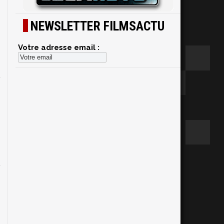
NEWSLETTER FILMSACTU
x
e
Votre adresse email :
5
e
.
c
r