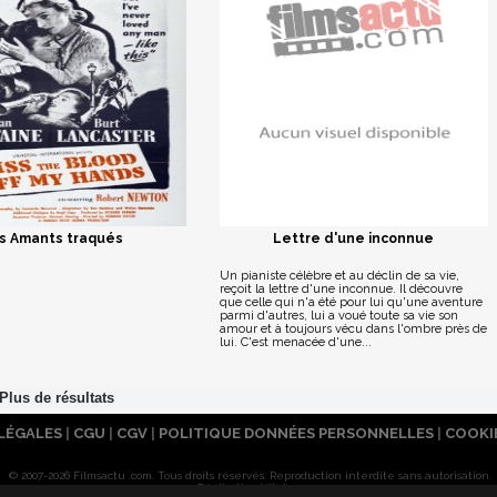
s Amants traqués
Lettre d'une inconnue
Un pianiste célèbre et au déclin de sa vie,
reçoit la lettre d'une inconnue. Il découvre
que celle qui n'a été pour lui qu'une aventure
parmi d'autres, lui a voué toute sa vie son
amour et à toujours vécu dans l'ombre près de
lui. C'est menacée d'une...
LÉGALES
|
CGU
|
CGV
|
POLITIQUE DONNÉES PERSONNELLES
|
COOKI
© 2007-2026 Filmsactu .com. Tous droits réservés. Reproduction interdite sans autorisation.
Réalisation Vitalyn