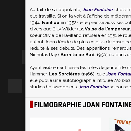
Au fait de sa popularité,
Joan Fontaine
choisit 
elle travaille. Si on la voit à l'affiche de mélodr
1944,
Ivanhoe
en 1952), elle précise aussi ses co
divers que
Billy Wilder
(
La Valse de l'empereur
soeur
Olivia de Havilland
refusera en 1951 le rôle
autant Joan décide de plus en plus de briser ce
réduite à ses débuts. Des apparitions remarqu
Nicholas Ray
(
Born to be Bad
, 1950) ou dans u
Ayant visiblement laissé les rôles de jeune fille n
Hammer,
Les Sorcières
(1966), que
Joan Fonta
elle publie une autobiographie intitulée
No bed 
studios hollywoodiens,
Joan Fontaine
se consacre
FILMOGRAPHIE JOAN FONTAIN