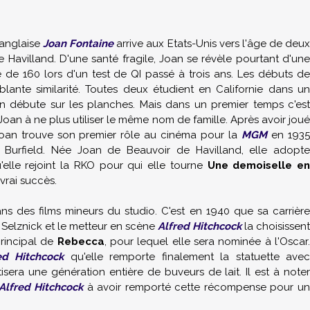
 anglaise
Joan Fontaine
arrive aux Etats-Unis vers l'âge de deu
e Havilland
. D'une santé fragile, Joan se révèle pourtant d'un
e de 160 lors d'un test de QI passé à trois ans. Les débuts de
blante similarité. Toutes deux étudient en Californie dans un
 débute sur les planches. Mais dans un premier temps c'est
Joan à ne plus utiliser le même nom de famille. Après avoir joué
Joan trouve son premier rôle au cinéma pour la
MGM
en 193
urfield. Née Joan de Beauvoir de Havilland, elle adopt
'elle rejoint la RKO pour qui elle tourne
Une demoiselle en
 vrai succès.
ns des films mineurs du studio. C'est en 1940 que sa carrière
 Selznick
et le metteur en scène
Alfred Hitchcock
la choisissent
principal de
Rebecca
, pour lequel elle sera nominée à l'Oscar
ed Hitchcock
qu'elle remporte finalement la statuette ave
sera une génération entière de buveurs de lait. Il est à note
Alfred Hitchcock
à avoir remporté cette récompense pour un