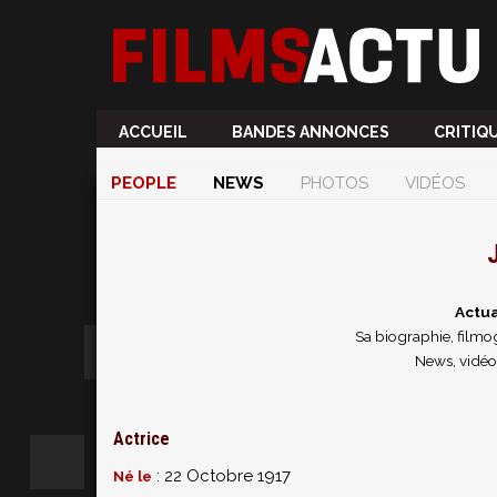
ACCUEIL
BANDES ANNONCES
CRITIQ
PEOPLE
NEWS
PHOTOS
VIDÉOS
J
Actua
Sa biographie, filmog
News, vidéo
Actrice
: 22 Octobre 1917
Né le