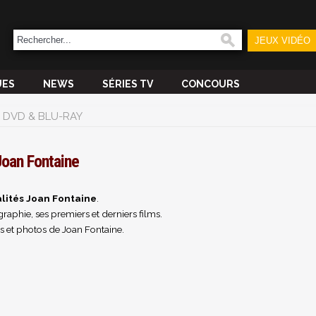
JEUX VIDÉO
UES
NEWS
SÉRIES TV
CONCOURS
DVD & BLU-RAY
oan Fontaine
lités Joan Fontaine
.
raphie, ses premiers et derniers films.
s et photos de Joan Fontaine.