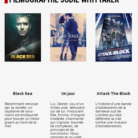
Black Sea
Un jour
Attack The Block
Récemment renvoyé
Lui, Dexter, issu d'un
L'histoire d'une bande
par sa société, un
milieu aisé, séduisant,
d'adolescents de la
capitaine de sous-
sûr de lui, insouciant.
banlieue sud de
marin est embauché
Elle, Emma, d'origine
Londres qui doit
pour trouver un trésor
modeste, charmante
défendre sa cité
gisant au fond de la
qui s'ignore, bourrée
contre une invasion
mer.
de complexes, de
d'extraterrestres.
principes et de
convictions. Nous
sommes le 15 juillet