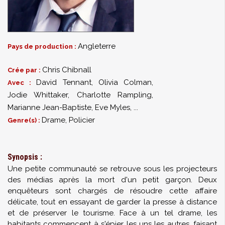
Angleterre
Pays de production :
Chris Chibnall
Crée par :
David Tennant
,
Olivia Colman
,
Avec :
Jodie Whittaker
,
Charlotte Rampling
,
Marianne Jean-Baptiste
,
Eve Myles
,
...
Drame, Policier
Genre(s) :
Synopsis :
Une petite communauté se retrouve sous les projecteurs
des médias après la mort d'un petit garçon. Deux
enquêteurs sont chargés de résoudre cette affaire
délicate, tout en essayant de garder la presse à distance
et de préserver le tourisme. Face à un tel drame, les
habitants commencent à s'épier les uns les autres, faisant