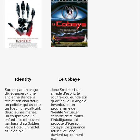
Identity
Le Cobaye
Surpris par un orage,
Jobe Smith est un
dix étrangers - une
simple d'esprit, le
ancienne star de la
souffre-douleur de son
télé et son chauffeur,
quartier. Le Dr Angelo,
un policier qui escorte
inventeur d'un
un tueur, une call-girl,
programme de
deux jeunes mariés,
"Réalité Virtuelle"
un couple avec un
capable de stimuler
enfant - se retrouvent
l'intelligence, lui
par hasard au Golden
propose d'être son
Palm Hotel, un motel
cobaye. L'expérience
situé en plei...
réussit, et Jobe
devient rapidement
u...