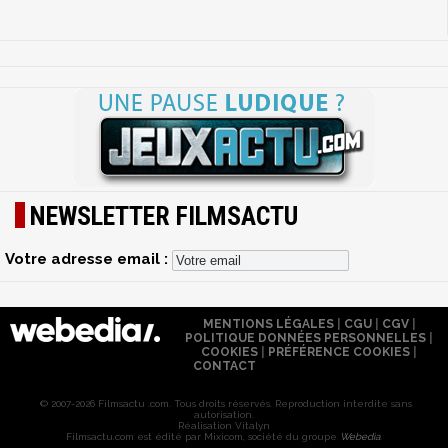
NEWSLETTER FILMSACTU
Votre adresse email :
MENTIONS LÉGALES
|
CGU
|
CGV
|
POLITIQUE DONNÉES PERSONNELLES
|
COOKIES
|
PRÉFÉRENCE COOKIES
|
CONTACT
© 2007-2026 Filmsactu .com. Tous droits réservés. Reproduction interdite sans
autorisation.
Réalisation Vitalyn
Filmsactu
.com est édité par Mixicom, société du groupe
Webedia
.