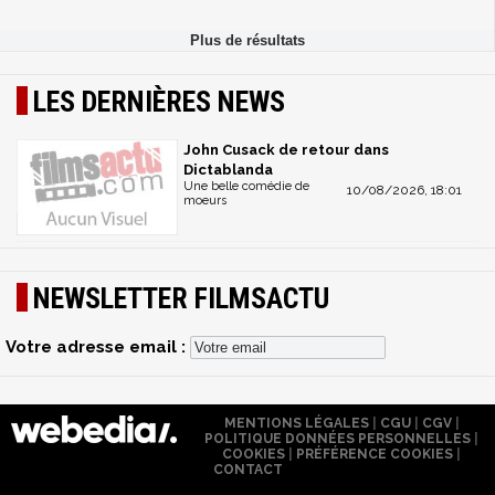
LES DERNIÈRES NEWS
John Cusack de retour dans
Dictablanda
Une belle comédie de
10/08/2026, 18:01
moeurs
NEWSLETTER FILMSACTU
Votre adresse email :
MENTIONS LÉGALES
|
CGU
|
CGV
|
POLITIQUE DONNÉES PERSONNELLES
|
COOKIES
|
PRÉFÉRENCE COOKIES
|
CONTACT