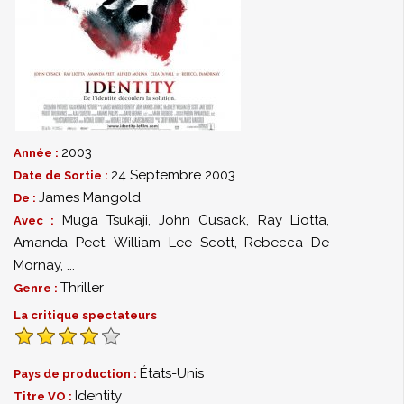
2003
Année :
24 Septembre 2003
Date de Sortie :
James Mangold
De :
Muga Tsukaji
,
John Cusack
,
Ray Liotta
,
Avec :
Amanda Peet
,
William Lee Scott
,
Rebecca De
Mornay
,
...
Thriller
Genre :
La critique spectateurs
États-Unis
Pays de production :
Identity
Titre VO :