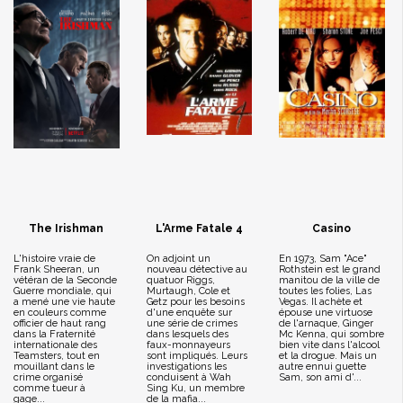
The Irishman
L'Arme Fatale 4
Casino
L'histoire vraie de
On adjoint un
En 1973, Sam "Ace"
Frank Sheeran, un
nouveau détective au
Rothstein est le grand
vétéran de la Seconde
quatuor Riggs,
manitou de la ville de
Guerre mondiale, qui
Murtaugh, Cole et
toutes les folies, Las
a mené une vie haute
Getz pour les besoins
Vegas. Il achète et
en couleurs comme
d'une enquête sur
épouse une virtuose
officier de haut rang
une série de crimes
de l'arnaque, Ginger
dans la Fraternité
dans lesquels des
Mc Kenna, qui sombre
internationale des
faux-monnayeurs
bien vite dans l'alcool
Teamsters, tout en
sont impliqués. Leurs
et la drogue. Mais un
mouillant dans le
investigations les
autre ennui guette
crime organisé
conduisent à Wah
Sam, son ami d'...
comme tueur à
Sing Ku, un membre
gage...
de la mafia...