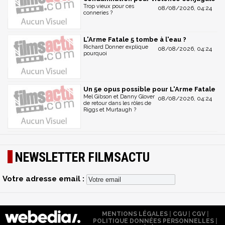
Trop vieux pour ces
08/08/2026, 04:24
conneries ?
L'Arme Fatale 5 tombe à l'eau ?
Richard Donner explique
08/08/2026, 04:24
pourquoi
Un 5e opus possible pour L'Arme Fatale
Mel Gibson et Danny Glover
08/08/2026, 04:24
de retour dans les rôles de
Riggs et Murtaugh ?
NEWSLETTER FILMSACTU
Votre adresse email :
MENTIONS LÉGALES
|
CGU
|
CGV
|
POLITIQUE DONNÉES PERSONNELLES
|