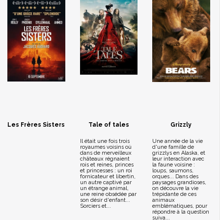
Les Frères Sisters
Tale of tales
Grizzly
Il était une fois trois
Une année de la vie
royaumes voisins où
d'une famille de
dans de merveilleux
grizzlys en Alaska, et
châteaux régnaient
leur interaction avec
rois et reines, princes
la faune voisine :
et princesses : un roi
loups, saumons,
fornicateur et libertin,
orques... Dans des
un autre captivé par
paysages grandioses,
un étrange animal,
on découvre la vie
une reine obsédée par
trépidante de ces
son désir d'enfant...
animaux
Sorciers et...
emblématiques, pour
répondre à la question
suiva...